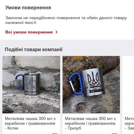
Умови повернення
Законом не передбачено повернення та обмін даного товару
належної якості
Всі умови повернення
Подібні товари компанії
Металева чашка 300 мл з
Металева чашка 300 мл з
Мета
карабіном і гравіюванням
карабіном і гравіюванням
кара
- Котик
- Тризуб
- За