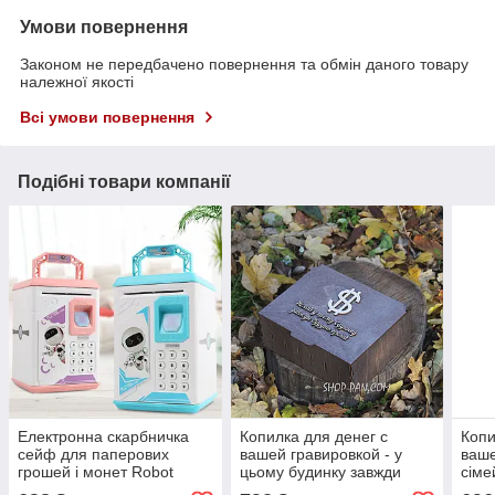
Умови повернення
Законом не передбачено повернення та обмін даного товару
належної якості
Всі умови повернення
Подібні товари компанії
Електронна скарбничка
Копилка для денег с
Копи
сейф для паперових
вашей гравировкой - у
ваше
грошей і монет Robot
цьому будинку завжди
сіме
Bodyguard
будуть гроші