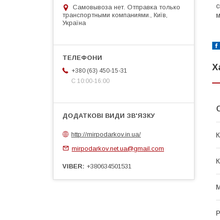
с
Самовывоза нет. Отправка только
транспортными компаниями., Київ,
м
Україна
Х
+380 (63) 450-15-31
С 10:00-16:00
http://mirpodarkov.in.ua/
К
mirpodarkov.net.ua@gmail.com
VIBER
+380634501531
М
Р