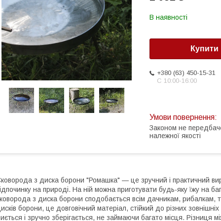
В наявності
Купити
+380 (63) 450-15-31
С 10:00-16:00
Законом не передбач
належної якості
коворода з диска борони "Ромашка" — це зручний і практичний вир
ідпочинку на природі. На ній можна приготувати будь-яку їжу на баг
коворода з диска борони сподобається всім дачникам, рибалкам, т
исків борони, це довговічний матеріал, стійкий до різних зовнішніх
иється і зручно зберігається, не займаючи багато місця. Різниця