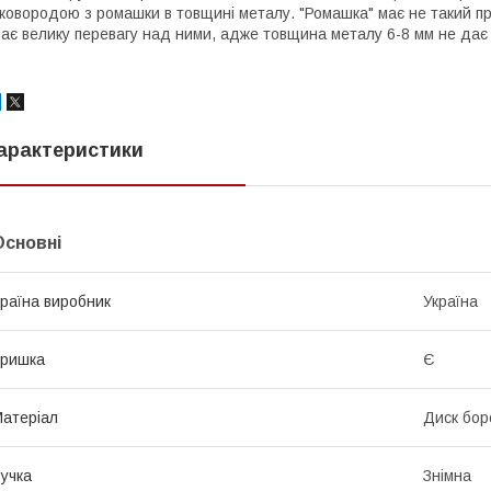
ковородою з ромашки в товщині металу. "Ромашка" має не такий пр
ає велику перевагу над ними, адже товщина металу 6-8 мм не дає їж
арактеристики
Основні
раїна виробник
Україна
Кришка
Є
атеріал
Диск бор
учка
Знімна