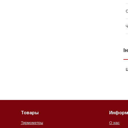
Ч
І
Ц
Товары
Информ
Термометры
О нас