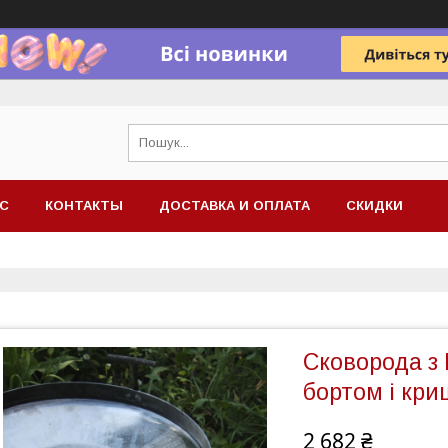
АС
КОНТАКТЫ
ДОСТАВКА И ОПЛАТА
СКИДКИ
Сковорода з 
бортом і кри
2 682 ₴