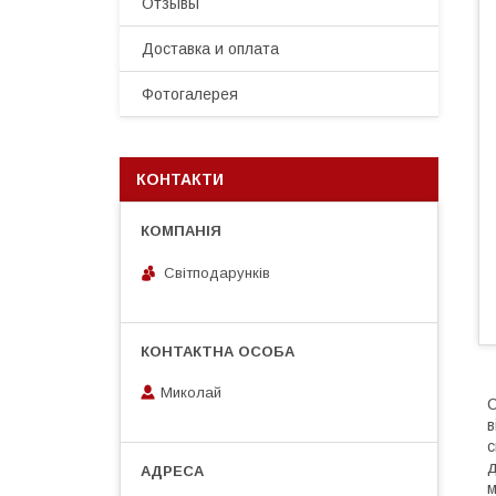
Отзывы
Доставка и оплата
Фотогалерея
КОНТАКТИ
Світподарунків
Миколай
С
в
с
д
м