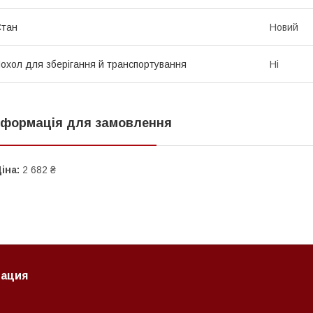
Стан
Новий
охол для зберігання й транспортування
Ні
нформація для замовлення
іна:
2 682 ₴
ация