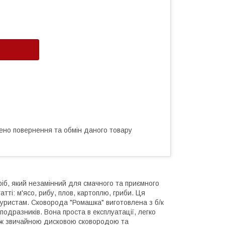
ено повернення та обмін даного товару
іб, який незамінний для смачного та приємного
атті: м'ясо, рибу, плов, картоплю, гриби. Ця
уристам. Сковорода "Ромашка" виготовлена з б/к
 подразників. Вона проста в експлуатації, легко
 між звичайною дисковою сковородою та