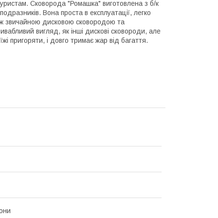
уристам. Сковорода "Ромашка" виготовлена з б/к
 подразників. Вона проста в експлуатації, легко
 між звичайною дисковою сковородою та
ивабливий вигляд, як інші дискові сковороди, але
і пригоряти, і довго тримає жар від багаття.
они