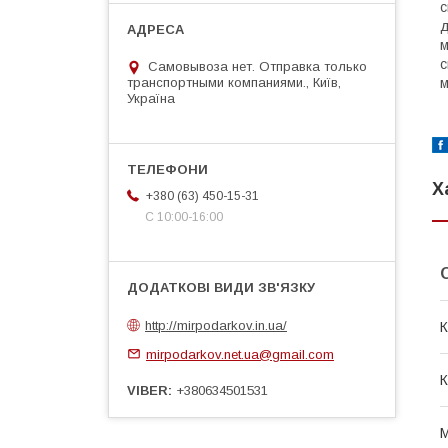
с
д
м
с
Самовывоза нет. Отправка только
транспортными компаниями., Київ,
м
Україна
Х
+380 (63) 450-15-31
С 10:00-16:00
http://mirpodarkov.in.ua/
К
mirpodarkov.net.ua@gmail.com
VIBER
+380634501531
М