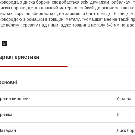
коворода з диска борони сподобається всім дачникам, рибалкам, т
исків борони, це довговічний матеріал, стійкий до різних зовнішніх
иється і зручно зберігається, не займаючи багато місця. Різниця
ковородою з ромашки в товщині металу. "Ромашка" має не такий пр
ає велику перевагу над ними, адже товщина металу 6-8 мм не дає їж
арактеристики
Основні
раїна виробник
Україна
Кришка
Є
атеріал
Диск бор