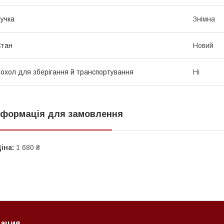
учка
Знімна
Стан
Новий
охол для зберігання й транспортування
Ні
нформація для замовлення
іна:
1 680 ₴
ация