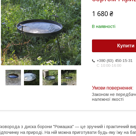
1 680 ₴
В наявності
Купити
+380 (63) 450-15-31
С 10:00-16:00
Законом не передбач
належної якості
коворода з диска борони "Ромашка" — це зручний і практичний вир
ідпочинку на природі. На ній можна приготувати будь-яку їжу на баг