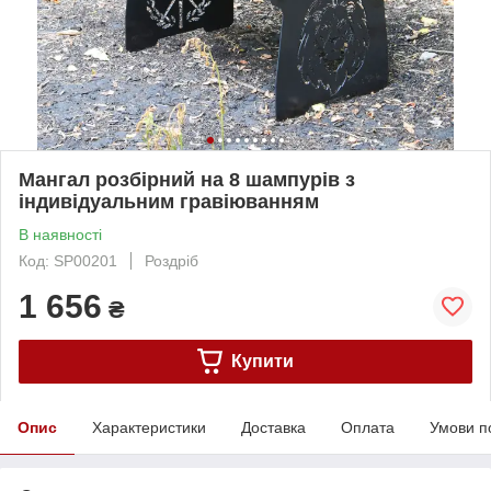
Мангал розбірний на 8 шампурів з
індивідуальним гравіюванням
В наявності
Код: SP00201
Роздріб
1 656
₴
Купити
Опис
Характеристики
Доставка
Оплата
Умови п