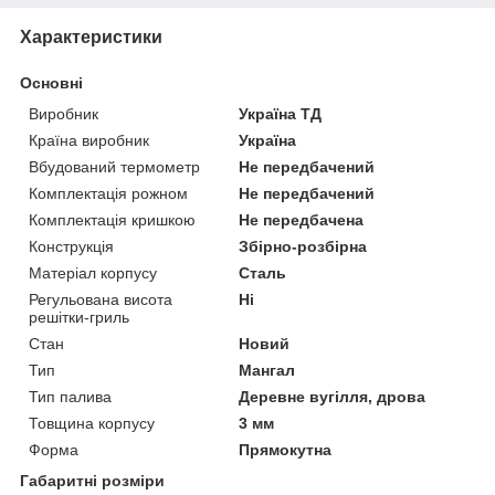
Характеристики
Основні
Виробник
Україна ТД
Країна виробник
Україна
Вбудований термометр
Не передбачений
Комплектація рожном
Не передбачений
Комплектація кришкою
Не передбачена
Конструкція
Збірно-розбірна
Матеріал корпусу
Сталь
Регульована висота
Ні
решітки-гриль
Стан
Новий
Тип
Мангал
Тип палива
Деревне вугілля, дрова
Товщина корпусу
3 мм
Форма
Прямокутна
Габаритні розміри