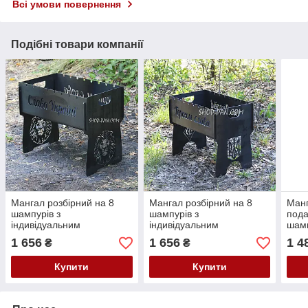
Всі умови повернення
Подібні товари компанії
Мангал розбірний на 8
Мангал розбірний на 8
Манг
шампурів з
шампурів з
пода
індивідуальним
індивідуальним
шамп
гравіюванням - Слава
гравіюванням - Слава
інди
1 656
1 656
1 4
₴
₴
Україні
Україні - Героям Слава
- Сл
Купити
Купити