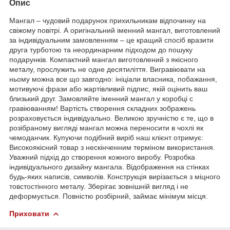
Опис
Мангал – чудовий подарунок прихильникам відпочинку на
свіжому повітрі. А оригінальний іменний мангал, виготовлений
за індивідуальним замовленням – це кращий спосіб вразити
друга турботою та неординарним підходом до пошуку
подарунків. Компактний мангал виготовлений з якісного
металу, прослужить не одне десятиліття. Вигравіювати на
ньому можна все що завгодно: ініціали власника, побажання,
мотивуючі фрази або жартівливий підпис, якій оцінить ваш
близький друг. Замовляйте іменний мангал у коробці с
гравіюванням! Вартість створення складних зображень
розраховується індивідуально. Великою зручністю є те, що в
розібраному вигляді мангал можна переносити в чохлі як
чемоданчик. Купуючи подібний виріб наш клієнт отримує:
Високоякісний товар з нескінченним терміном використання.
Уважний підхід до створення кожного виробу. Розробка
індивідуального дизайну мангала. Відображення на стінках
будь-яких написів, символів. Конструкція вирізається з міцного
товстостінного металу. Зберігає зовнішній вигляд і не
деформується. Повністю розбірний, займає мінімум місця.
Приховати