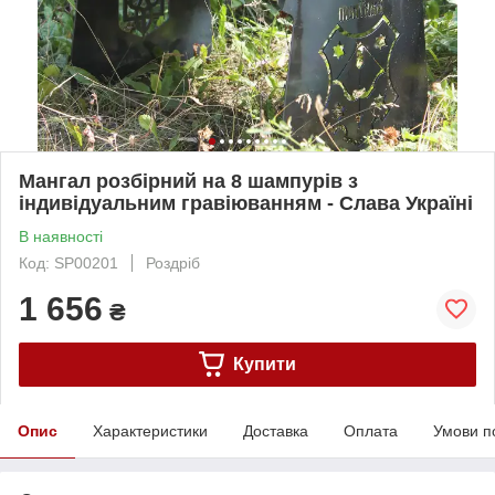
Мангал розбірний на 8 шампурів з
індивідуальним гравіюванням - Слава Україні
В наявності
Код: SP00201
Роздріб
1 656
₴
Купити
Опис
Характеристики
Доставка
Оплата
Умови п