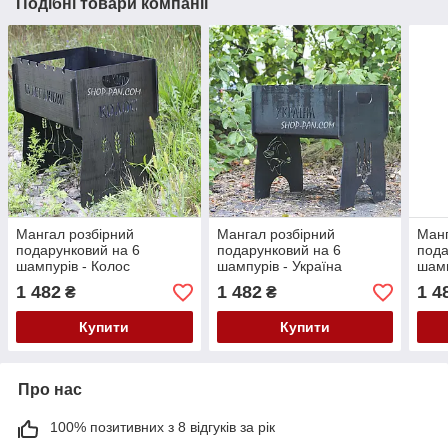
Подібні товари компанії
Мангал розбірний
Мангал розбірний
Манг
подарунковий на 6
подарунковий на 6
пода
шампурів - Колос
шампурів - Україна
шамп
1 482
1 482
1 4
₴
₴
Купити
Купити
Про нас
100% позитивних з 8 відгуків за рік