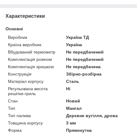
Характеристики
Основні
Виробник
Україна ТД
Країна виробник
Україна
Вбудований термометр
Не передбачений
Комплектація рожном
Не передбачений
Комплектація кришкою
Не передбачена
Конструкція
Збірно-розбірна
Матеріал корпусу
Сталь
Регульована висота
Ні
решітки-гриль
Стан
Новий
Тип
Мангал
Тип палива
Деревне вугілля, дрова
Товщина корпусу
3 мм
Форма
Прямокутна