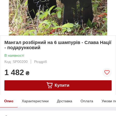
Мангал розбірний на 6 шампурів - Слава Нації
- подарунковий
В наявності
Код: SP00200
Роздріб
1 482
₴
Купити
Опис
Характеристики
Доставка
Оплата
Умови п