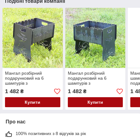
Подібні товари компанії
Мангал розбірний
Мангал розбірний
Манг
подарунковий на 6
подарунковий на 6
шамп
шампурів з
шампурів з
пода
індивідуальним надписом
індивідуальним надписом
1 482
1 482
1 4
₴
₴
- Слава Україні!
- Героям Слава!
Купити
Купити
Про нас
100% позитивних з 8 відгуків за рік