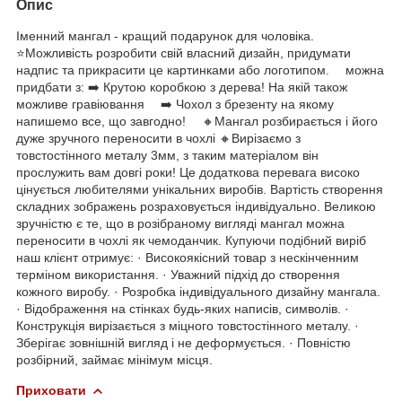
Опис
Іменний мангал - кращий подарунок для чоловіка.
⭐️Можливість розробити свій власний дизайн, придумати
надпис та прикрасити це картинками або логотипом. ⠀ можна
придбати з: ➡️ Крутою коробкою з дерева! На якій також
можливе гравіювання ⠀ ➡️ Чохол з брезенту на якому
напишемо все, що завгодно! ⠀ 🔸Мангал розбирається і його
дуже зручного переносити в чoхлі 🔸Вирізаємо з
товстостінного металу 3мм, з таким матеріалом він
прослужить вам довгі роки! Це додаткова перевага високо
цінується любителями унікальних виробів. Вартість створення
складних зображень розраховується індивідуально. Великою
зручністю є те, що в розібраному вигляді мангал можна
переносити в чохлі як чемоданчик. Купуючи подібний виріб
наш клієнт отримує: · Високоякісний товар з нескінченним
терміном використання. · Уважний підхід до створення
кожного виробу. · Розробка індивідуального дизайну мангала.
· Відображення на стінках будь-яких написів, символів. ·
Конструкція вирізається з міцного товстостінного металу. ·
Зберігає зовнішній вигляд і не деформується. · Повністю
розбірний, займає мінімум місця.
Приховати