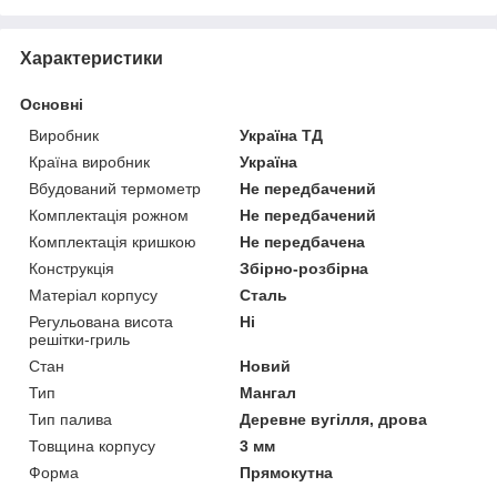
Характеристики
Основні
Виробник
Україна ТД
Країна виробник
Україна
Вбудований термометр
Не передбачений
Комплектація рожном
Не передбачений
Комплектація кришкою
Не передбачена
Конструкція
Збірно-розбірна
Матеріал корпусу
Сталь
Регульована висота
Ні
решітки-гриль
Стан
Новий
Тип
Мангал
Тип палива
Деревне вугілля, дрова
Товщина корпусу
3 мм
Форма
Прямокутна