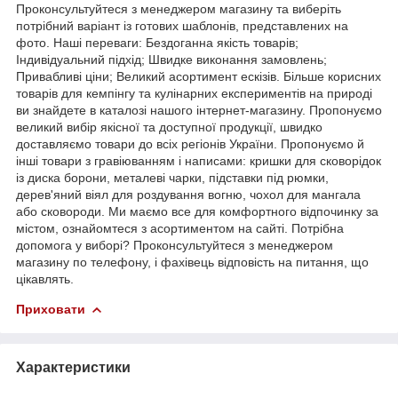
Проконсультуйтеся з менеджером магазину та виберіть
потрібний варіант із готових шаблонів, представлених на
фото. Наші переваги: Бездоганна якість товарів;
Індивідуальний підхід; Швидке виконання замовлень;
Привабливі ціни; Великий асортимент ескізів. Більше корисних
товарів для кемпінгу та кулінарних експериментів на природі
ви знайдете в каталозі нашого інтернет-магазину. Пропонуємо
великий вибір якісної та доступної продукції, швидко
доставляємо товари до всіх регіонів України. Пропонуємо й
інші товари з гравіюванням і написами: кришки для сковорідок
із диска борони, металеві чарки, підставки під рюмки,
дерев'яний віял для роздування вогню, чохол для мангала
або сковороди. Ми маємо все для комфортного відпочинку за
містом, ознайомтеся з асортиментом на сайті. Потрібна
допомога у виборі? Проконсультуйтеся з менеджером
магазину по телефону, і фахівець відповість на питання, що
цікавлять.
Приховати
Характеристики