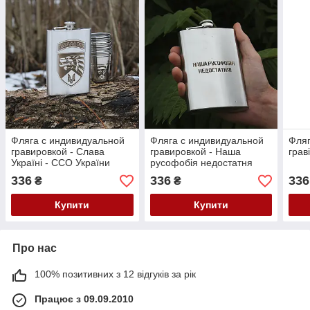
Фляга с индивидуальной
Фляга с индивидуальной
Фляг
гравировкой - Слава
гравировкой - Наша
грав
Україні - ССО України
русофобія недостатня
336
336
336
₴
₴
Купити
Купити
Про нас
100% позитивних з 12 відгуків за рік
Працює з 09.09.2010