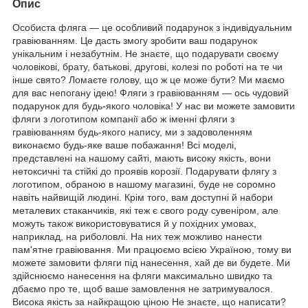
Опис
Особиста фляга — це особливий подарунок з індивідуальним
гравіюванням. Це дасть змогу зробити ваш подарунок
унікальним і незабутнім. Не знаєте, що подарувати своєму
чоловікові, брату, батькові, другові, колезі по роботі на те чи
інше свято? Ломаєте голову, що ж це може бути? Ми маємо
для вас непогану ідею! Фляги з гравіюванням — ось чудовий
подарунок для будь-якого чоловіка! У нас ви можете замовити
фляги з логотипом компанії або ж іменні фляги з
гравіюванням будь-якого напису, ми з задоволенням
виконаємо будь-яке ваше побажання! Всі моделі,
представлені на нашому сайті, мають високу якість, вони
нетоксичні та стійкі до проявів корозії. Подарувати флягу з
логотипом, обраною в нашому магазині, буде не соромно
навіть найвищій людині. Крім того, вам доступні й набори
металевих стаканчиків, які теж є свого роду сувеніром, але
можуть також використовуватися й у похідних умовах,
наприклад, на риболовлі. На них теж можливо нанести
пам'ятне гравіювання. Ми працюємо всією Україною, тому ви
можете замовити фляги під нанесення, хай де ви будете. Ми
здійснюємо нанесення на фляги максимально швидко та
дбаємо про те, щоб ваше замовлення не затримувалося.
Висока якість за найкращою ціною Не знаєте, що написати?