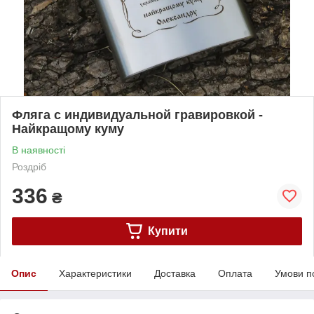
Фляга с индивидуальной гравировкой -
Найкращому куму
В наявності
Роздріб
336
₴
Купити
Опис
Характеристики
Доставка
Оплата
Умови п