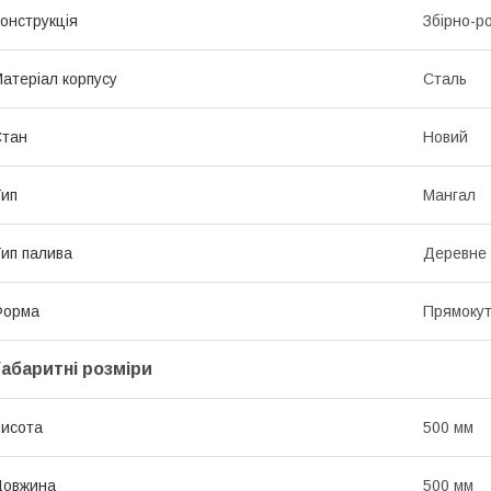
онструкція
Збірно-р
атеріал корпусу
Сталь
Стан
Новий
ип
Мангал
ип палива
Деревне 
Форма
Прямоку
Габаритні розміри
исота
500 мм
Довжина
500 мм