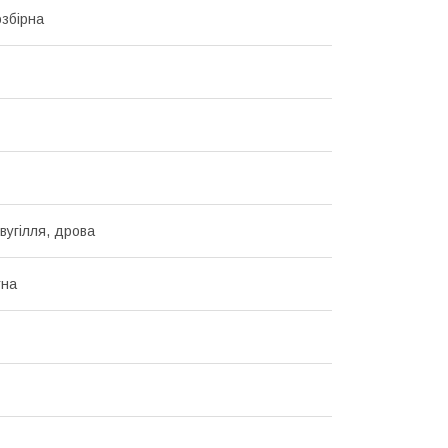
озбірна
вугілля, дрова
тна