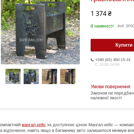
1 374 ₴
В наявності
Код:
SP0
Купити
+380 (63) 450-15-31
С 10:00-16:00
Законом не передбач
належної якості
Компактний
мангал-кейс
за доступною ціною Мангал-кейс — компакт
а відпочинок, навіть якщо в багажнику авто залишилося мінімум віл