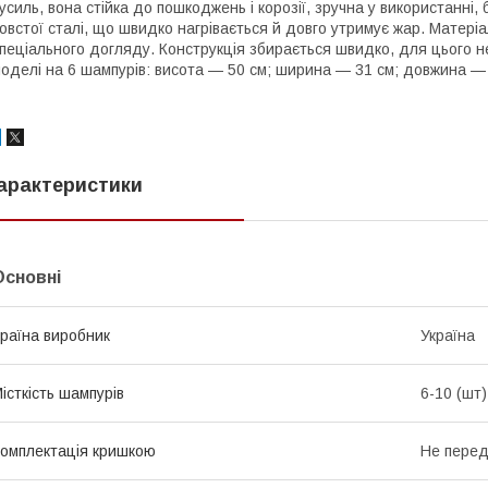
усиль, вона стійка до пошкоджень і корозії, зручна у використанні,
овстої сталі, що швидко нагрівається й довго утримує жар. Матері
пеціального догляду. Конструкція збирається швидко, для цього не
оделі на 6 шампурів: висота — 50 см; ширина — 31 см; довжина — 
арактеристики
Основні
раїна виробник
Україна
істкість шампурів
6-10 (шт)
омплектація кришкою
Не пере