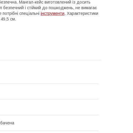
 безпечна. Мангал-кейс виготовлений із досить
ал безпечний і стійкий до пошкоджень, не вимагає
 потрібні спеціальні
інструменти
. Характеристики
49,5 см.
дбачена