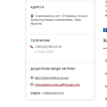
з
т
с
м
Самовывоза нет. Отправка только
транспортными компаниями., Київ,
Україна
Х
+380 (63) 450-15-31
С 10:00-16:00
К
http://mirpodarkov.in.ua/
mirpodarkov.net.ua@gmail.com
М
VIBER
+380634501531
К