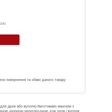
0240
ено повернення та обмін даного товару
ля дров або вугілля) Виготовимо мангали з
тивною опорною перегородкою для дров і вугілля