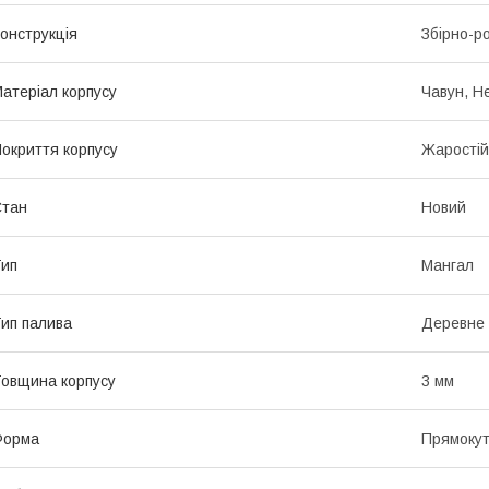
онструкція
Збірно-р
атеріал корпусу
Чавун, Н
окриття корпусу
Жаростій
Стан
Новий
ип
Мангал
ип палива
Деревне 
овщина корпусу
3 мм
Форма
Прямоку