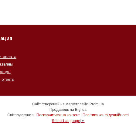
ация
и оплата
ателям
овара
 ответы
Сайт створений на маркетплейсі
Prom.ua
Продавець на Bigl.ua
Світподарунків |
Поскаржитися на контент
|
Політика конфіденційності
Select Language
▼