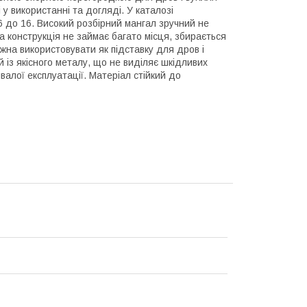
у використанні та догляді. У каталозі
д 6 до 16. Високий розбірний мангал зручний не
рна конструкція не займає багато місця, збирається
жна використовувати як підставку для дров і
 із якісного металу, що не виділяє шкідливих
валої експлуатації. Матеріал стійкий до