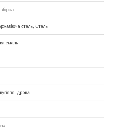
озбірна
ержавіюча сталь, Сталь
ка емаль
вугілля, дрова
тна