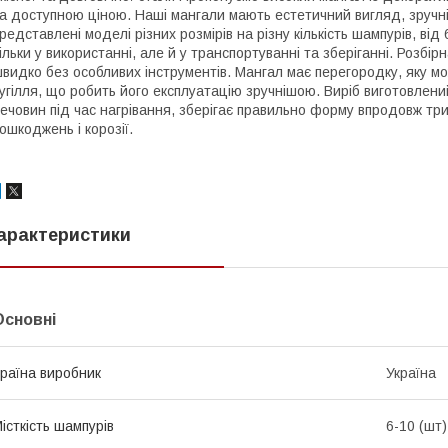
а доступною ціною. Наші мангали мають естетичний вигляд, зручні 
редставлені моделі різних розмірів на різну кількість шампурів, ві
ільки у використанні, але й у транспортуванні та зберіганні. Розбі
видко без особливих інструментів. Мангал має перегородку, яку мо
угілля, що робить його експлуатацію зручнішою. Виріб виготовлений
ечовин під час нагрівання, зберігає правильно форму впродовж три
ошкоджень і корозії.
арактеристики
Основні
раїна виробник
Україна
істкість шампурів
6-10 (шт)