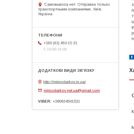
Самовывоза нет. Отправка только
з
транспортными компаниями., Київ,
п
Україна
т
ш
в
р
п
+380 (63) 450-15-31
С 10:00-16:00
Х
http://mirpodarkov.in.ua/
mirpodarkov.net.ua@gmail.com
VIBER
+380634501531
К
М