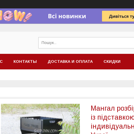
АС
КОНТАКТЫ
ДОСТАВКА И ОПЛАТА
СКИДКИ
Мангал розбі
із підставко
індивідуаль