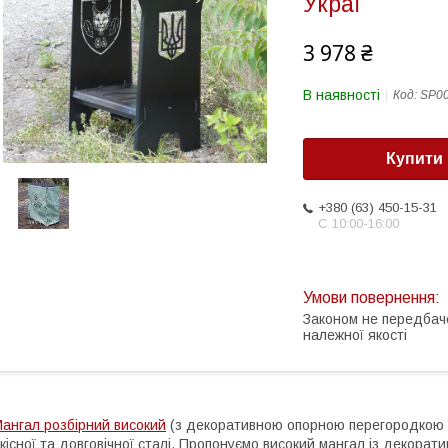
Украї
3 978 ₴
В наявності
Код:
SP0
Купити
+380 (63) 450-15-31
С 10:00-16:00
Законом не передбач
належної якості
ангал розбірний високий
(з декоративною опорною перегородкою д
кісної та довговічної сталі. Пропонуємо високий мангал із декора