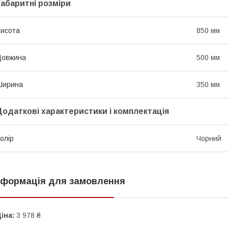
Габаритні розміри
исота
850 мм
Довжина
500 мм
Ширина
350 мм
Додаткові характеристики і комплектація
олір
Чорний
нформація для замовлення
іна:
3 978 ₴