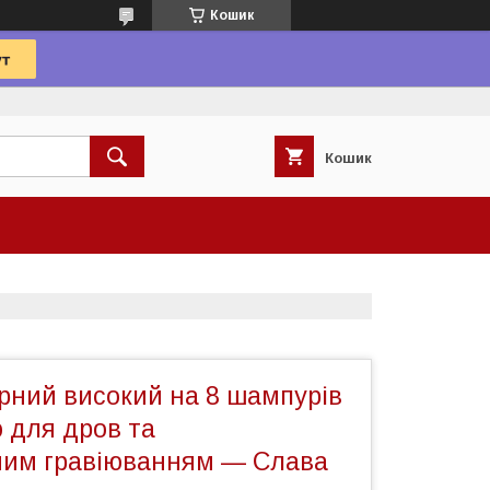
Кошик
Кошик
рний високий на 8 шампурів
ю для дров та
ним гравіюванням — Cлава