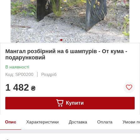
Мангал розбірний на 6 шампурів - От кума -
подарунковий
В наявності
Код: SP00200
Роздріб
1 482
₴
Купити
Опис
Характеристики
Доставка
Оплата
Умови п