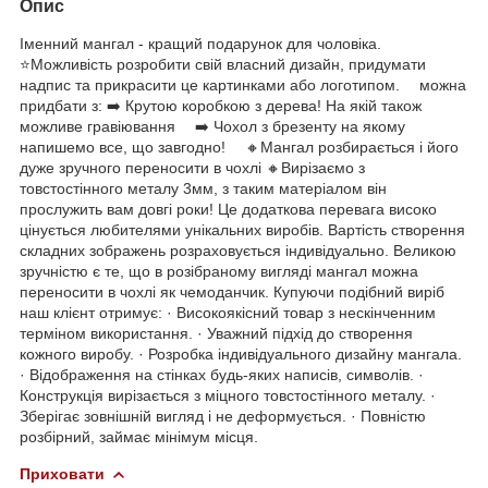
Опис
Іменний мангал - кращий подарунок для чоловіка.
⭐️Можливість розробити свій власний дизайн, придумати
надпис та прикрасити це картинками або логотипом. ⠀ можна
придбати з: ➡️ Крутою коробкою з дерева! На якій також
можливе гравіювання ⠀ ➡️ Чохол з брезенту на якому
напишемо все, що завгодно! ⠀ 🔸Мангал розбирається і його
дуже зручного переносити в чoхлі 🔸Вирізаємо з
товстостінного металу 3мм, з таким матеріалом він
прослужить вам довгі роки! Це додаткова перевага високо
цінується любителями унікальних виробів. Вартість створення
складних зображень розраховується індивідуально. Великою
зручністю є те, що в розібраному вигляді мангал можна
переносити в чохлі як чемоданчик. Купуючи подібний виріб
наш клієнт отримує: · Високоякісний товар з нескінченним
терміном використання. · Уважний підхід до створення
кожного виробу. · Розробка індивідуального дизайну мангала.
· Відображення на стінках будь-яких написів, символів. ·
Конструкція вирізається з міцного товстостінного металу. ·
Зберігає зовнішній вигляд і не деформується. · Повністю
розбірний, займає мінімум місця.
Приховати