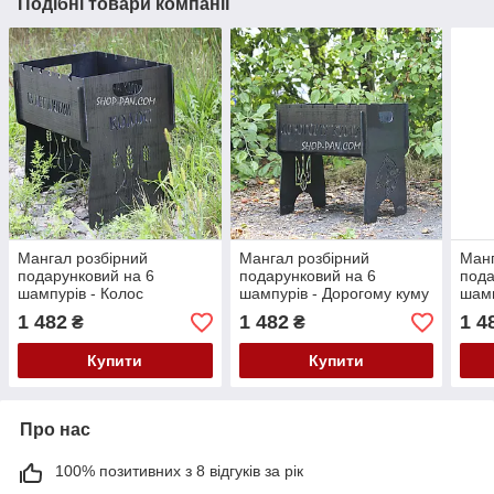
Подібні товари компанії
Мангал розбірний
Мангал розбірний
Манг
подарунковий на 6
подарунковий на 6
пода
шампурів - Колос
шампурів - Дорогому куму
шамп
1 482
1 482
1 4
₴
₴
Купити
Купити
Про нас
100% позитивних з 8 відгуків за рік