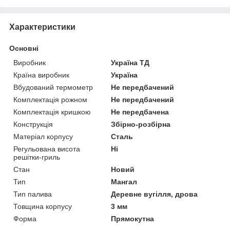
Характеристики
Основні
Виробник
Україна ТД
Країна виробник
Україна
Вбудований термометр
Не передбачений
Комплектація рожном
Не передбачений
Комплектація кришкою
Не передбачена
Конструкція
Збірно-розбірна
Матеріал корпусу
Сталь
Регульована висота
Ні
решітки-гриль
Стан
Новий
Тип
Мангал
Тип палива
Деревне вугілля, дрова
Товщина корпусу
3 мм
Форма
Прямокутна