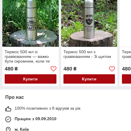
Термос 500 мл із
Термос 500 мл з
Терм
гравіюванням — важко
гравіюванням - Зі щитом
грав
бути скромним, коли ти
найкращий
480
480
480
₴
₴
Купити
Купити
Про нас
100% позитивних з 8 відгуків за рік
Працює з 09.09.2010
м. Київ