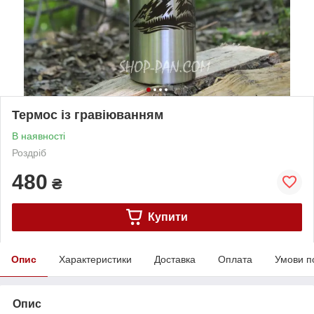
Термос із гравіюванням
В наявності
Роздріб
480
₴
Купити
Опис
Характеристики
Доставка
Оплата
Умови п
Опис