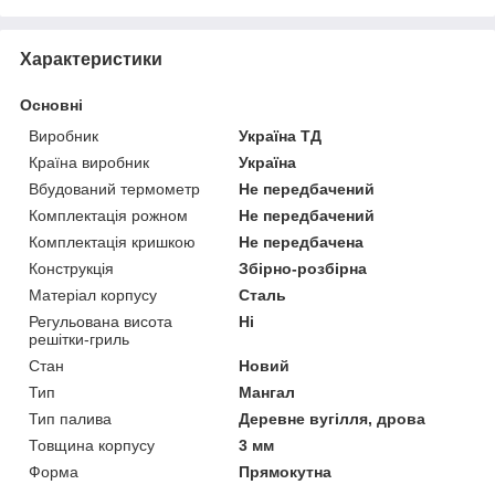
Характеристики
Основні
Виробник
Україна ТД
Країна виробник
Україна
Вбудований термометр
Не передбачений
Комплектація рожном
Не передбачений
Комплектація кришкою
Не передбачена
Конструкція
Збірно-розбірна
Матеріал корпусу
Сталь
Регульована висота
Ні
решітки-гриль
Стан
Новий
Тип
Мангал
Тип палива
Деревне вугілля, дрова
Товщина корпусу
3 мм
Форма
Прямокутна