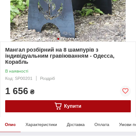
Мангал розбірний на 8 шампурів з
індивідуальним гравіюванням - Одесса,
Корабль
В наявності
Код: SP00201
Роздріб
1 656
₴
Купити
Опис
Характеристики
Доставка
Оплата
Умови п