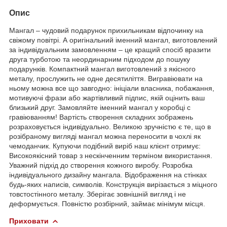
Опис
Мангал – чудовий подарунок прихильникам відпочинку на
свіжому повітрі. А оригінальний іменний мангал, виготовлений
за індивідуальним замовленням – це кращий спосіб вразити
друга турботою та неординарним підходом до пошуку
подарунків. Компактний мангал виготовлений з якісного
металу, прослужить не одне десятиліття. Вигравіювати на
ньому можна все що завгодно: ініціали власника, побажання,
мотивуючі фрази або жартівливий підпис, якій оцінить ваш
близький друг. Замовляйте іменний мангал у коробці с
гравіюванням! Вартість створення складних зображень
розраховується індивідуально. Великою зручністю є те, що в
розібраному вигляді мангал можна переносити в чохлі як
чемоданчик. Купуючи подібний виріб наш клієнт отримує:
Високоякісний товар з нескінченним терміном використання.
Уважний підхід до створення кожного виробу. Розробка
індивідуального дизайну мангала. Відображення на стінках
будь-яких написів, символів. Конструкція вирізається з міцного
товстостінного металу. Зберігає зовнішній вигляд і не
деформується. Повністю розбірний, займає мінімум місця.
Приховати