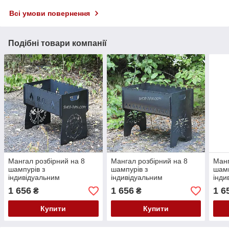
Всі умови повернення
Подібні товари компанії
Мангал розбірний на 8
Мангал розбірний на 8
Манг
шампурів з
шампурів з
шамп
індивідуальним
індивідуальним
інди
гравіюванням
гравіюванням
грав
1 656
1 656
1 6
₴
₴
Укра
Купити
Купити