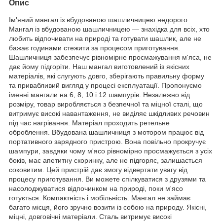
Опис
Ім'яний мангал із вбудованою шашличницею недорого
Мангал із вбудованою шашличницею — знахідка для всіх, хто
любить відпочивати на природі та готувати шашлик, але не
бажає годинами стежити за процесом приготування.
Шашличниця забезпечує рівномірне просмажування м'яса, не
дає йому підгоріти. Наш мангал виготовлений із якісних
матеріалів, які слугують довго, зберігають правильну форму
та привабливий вигляд у процесі експлуатації. Пропонуємо
іменні мангали на 6, 8, 10 і 12 шампурів. Незалежно від
розміру, товар виробляється з безпечної та міцної сталі, що
витримує високі навантаження, не виділяє шкідливих речовин
під час нагрівання. Матеріал проходить ретельне
оброблення. Вбудована шашличниця з мотором працює від
портативного зарядного пристрою. Вона повільно прокручує
шампури, завдяки чому м'ясо рівномірно просмажується з усіх
боків, має апетитну скоринку, але не підгоряє, залишається
соковитим. Цей пристрій дає змогу відвертати увагу від
процесу приготування. Ви можете спілкуватися з друзями та
насолоджуватися відпочинком на природі, поки м'ясо
готується. Компактність і мобільність. Мангал не займає
багато місця, його зручно возити із собою на природу. Якісні,
міцні, довговічні матеріали. Сталь витримує високі