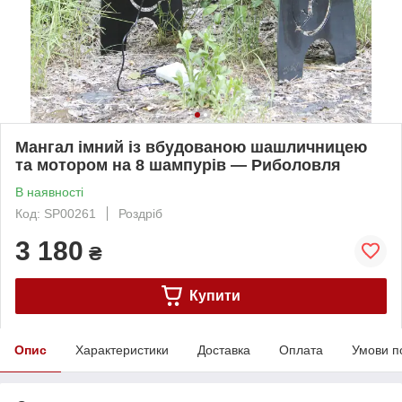
Мангал імний із вбудованою шашличницею
та мотором на 8 шампурів — Риболовля
В наявності
Код: SP00261
Роздріб
3 180
₴
Купити
Опис
Характеристики
Доставка
Оплата
Умови п