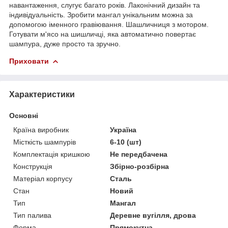
навантаження, слугує багато років. Лаконічний дизайн та
індивідуальність. Зробити мангал унікальним можна за
допомогою іменного гравіювання. Шашличниця з мотором.
Готувати м'ясо на шишличці, яка автоматично повертає
шампура, дуже просто та зручно.
Приховати
Характеристики
Основні
Країна виробник
Україна
Місткість шампурів
6-10 (шт)
Комплектація кришкою
Не передбачена
Конструкція
Збірно-розбірна
Матеріал корпусу
Сталь
Стан
Новий
Тип
Мангал
Тип палива
Деревне вугілля, дрова
Форма
Прямокутна