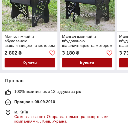
Мангал імний із
Мангал іменний із
Манг
вбудованою
вбудованою
вбу
шашличницею та мотором
шашличницею та мотором
шаш
на 6 шампурів
на 8 шампурів
на 1
2 802
3 180
3 7
₴
₴
Купити
Купити
Про нас
100% позитивних з 12 відгуків за рік
Працює з 09.09.2010
м. Київ
Самовывоза нет. Отправка только транспортными
компаниями. , Київ, Україна