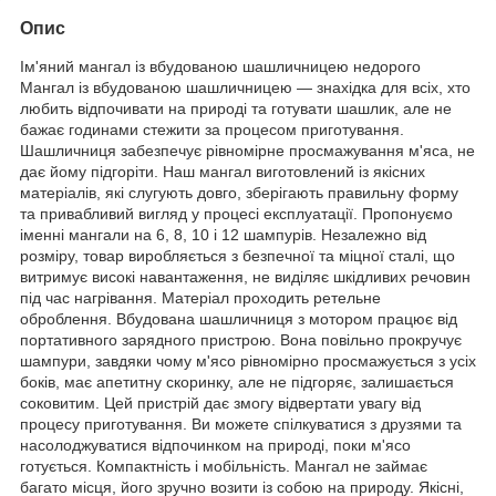
Опис
Ім'яний мангал із вбудованою шашличницею недорого
Мангал із вбудованою шашличницею — знахідка для всіх, хто
любить відпочивати на природі та готувати шашлик, але не
бажає годинами стежити за процесом приготування.
Шашличниця забезпечує рівномірне просмажування м'яса, не
дає йому підгоріти. Наш мангал виготовлений із якісних
матеріалів, які слугують довго, зберігають правильну форму
та привабливий вигляд у процесі експлуатації. Пропонуємо
іменні мангали на 6, 8, 10 і 12 шампурів. Незалежно від
розміру, товар виробляється з безпечної та міцної сталі, що
витримує високі навантаження, не виділяє шкідливих речовин
під час нагрівання. Матеріал проходить ретельне
оброблення. Вбудована шашличниця з мотором працює від
портативного зарядного пристрою. Вона повільно прокручує
шампури, завдяки чому м'ясо рівномірно просмажується з усіх
боків, має апетитну скоринку, але не підгоряє, залишається
соковитим. Цей пристрій дає змогу відвертати увагу від
процесу приготування. Ви можете спілкуватися з друзями та
насолоджуватися відпочинком на природі, поки м'ясо
готується. Компактність і мобільність. Мангал не займає
багато місця, його зручно возити із собою на природу. Якісні,