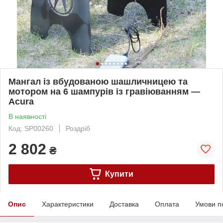
Мангал із вбудованою шашличницею та
мотором на 6 шампурів із гравіюванням —
Acura
В наявності
Код: SP00260
Роздріб
2 802
₴
Купити
Опис
Характеристики
Доставка
Оплата
Умови п