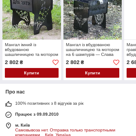
Мангал імний із
Мангал із вбудованою
Манг
вбудованою
шашличницею та мотором
грав
шашличницею та мотором
на 6 шампурів — Слава
вбу
на 6 шампурів
Україні
шаш
2 802
2 802
2 6
₴
₴
на 8
Купити
Купити
Про нас
100% позитивних з 8 відгуків за рік
Працює з 09.09.2010
м. Київ
Самовывоза нет. Отправка только транспортными
компаниями. , Київ, Україна