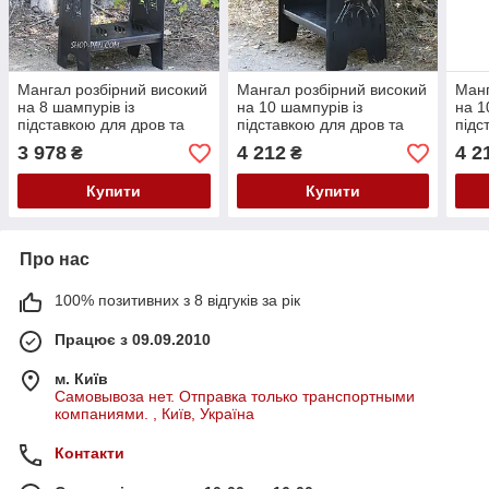
Мангал розбірний високий
Мангал розбірний високий
Манг
на 8 шампурів із
на 10 шампурів із
на 1
підставкою для дров та
підставкою для дров та
підс
індивідуальним
індивідуальним
інди
3 978
4 212
4 2
₴
₴
гравіюванням — Саня
гравіюванням —
грав
запюй
нейфелева вежа
Купити
Купити
Про нас
100% позитивних з 8 відгуків за рік
Працює з 09.09.2010
м. Київ
Самовывоза нет. Отправка только транспортными
компаниями. , Київ, Україна
Контакти