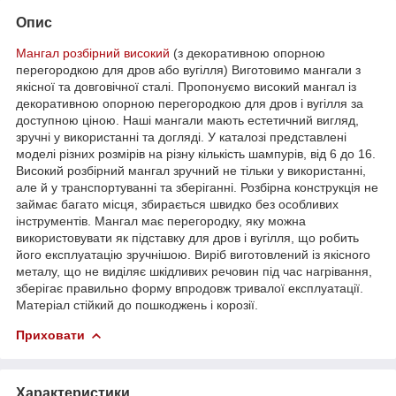
Опис
Мангал розбірний високий
(з декоративною опорною
перегородкою для дров або вугілля) Виготовимо мангали з
якісної та довговічної сталі. Пропонуємо високий мангал із
декоративною опорною перегородкою для дров і вугілля за
доступною ціною. Наші мангали мають естетичний вигляд,
зручні у використанні та догляді. У каталозі представлені
моделі різних розмірів на різну кількість шампурів, від 6 до 16.
Високий розбірний мангал зручний не тільки у використанні,
але й у транспортуванні та зберіганні. Розбірна конструкція не
займає багато місця, збирається швидко без особливих
інструментів. Мангал має перегородку, яку можна
використовувати як підставку для дров і вугілля, що робить
його експлуатацію зручнішою. Виріб виготовлений із якісного
металу, що не виділяє шкідливих речовин під час нагрівання,
зберігає правильно форму впродовж тривалої експлуатації.
Матеріал стійкий до пошкоджень і корозії.
Приховати
Характеристики