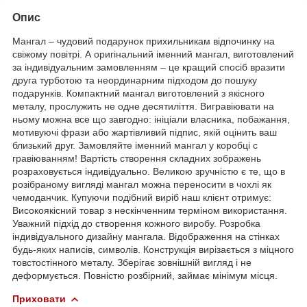
Опис
Мангал – чудовий подарунок прихильникам відпочинку на
свіжому повітрі. А оригінальний іменний мангал, виготовлений
за індивідуальним замовленням – це кращий спосіб вразити
друга турботою та неординарним підходом до пошуку
подарунків. Компактний мангал виготовлений з якісного
металу, прослужить не одне десятиліття. Вигравіювати на
ньому можна все що завгодно: ініціали власника, побажання,
мотивуючі фрази або жартівливий підпис, якій оцінить ваш
близький друг. Замовляйте іменний мангал у коробці с
гравіюванням! Вартість створення складних зображень
розраховується індивідуально. Великою зручністю є те, що в
розібраному вигляді мангал можна переносити в чохлі як
чемоданчик. Купуючи подібний виріб наш клієнт отримує:
Високоякісний товар з нескінченним терміном використання.
Уважний підхід до створення кожного виробу. Розробка
індивідуального дизайну мангала. Відображення на стінках
будь-яких написів, символів. Конструкція вирізається з міцного
товстостінного металу. Зберігає зовнішній вигляд і не
деформується. Повністю розбірний, займає мінімум місця.
Приховати