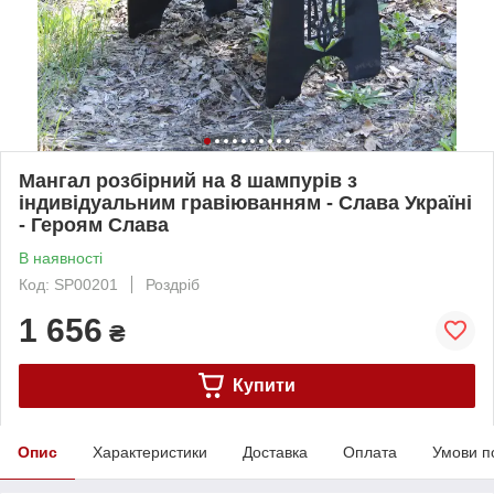
Мангал розбірний на 8 шампурів з
індивідуальним гравіюванням - Слава Україні
- Героям Слава
В наявності
Код: SP00201
Роздріб
1 656
₴
Купити
Опис
Характеристики
Доставка
Оплата
Умови п