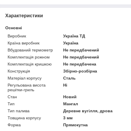
Характеристики
Основні
Виробник
Україна ТД
Країна виробник
Україна
Вбудований термометр
Не передбачений
Комплектація рожном
Не передбачений
Комплектація кришкою
Не передбачена
Конструкція
Збірно-розбірна
Матеріал корпусу
Сталь
Регульована висота
Ні
решітки-гриль
Стан
Новий
Тип
Мангал
Тип палива
Деревне вугілля, дрова
Товщина корпусу
3 мм
Форма
Прямокутна