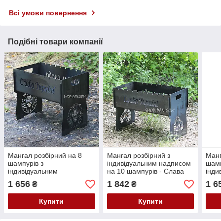
Всі умови повернення
Подібні товари компанії
Мангал розбірний на 8
Мангал розбірний з
Манг
шампурів з
індивідуальним надписом
шамп
індивідуальним
на 10 шампурів - Слава
інди
гравіюванням - Слава
Україні! - Героям Слава!
грав
1 656
1 842
1 6
₴
₴
Україні
Укра
Купити
Купити