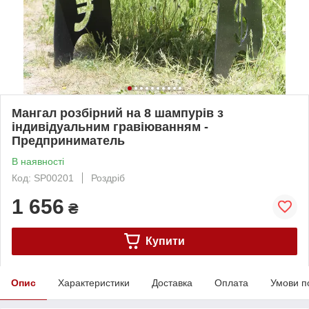
Мангал розбірний на 8 шампурів з
індивідуальним гравіюванням -
Предприниматель
В наявності
Код: SP00201
Роздріб
1 656
₴
Купити
Опис
Характеристики
Доставка
Оплата
Умови п