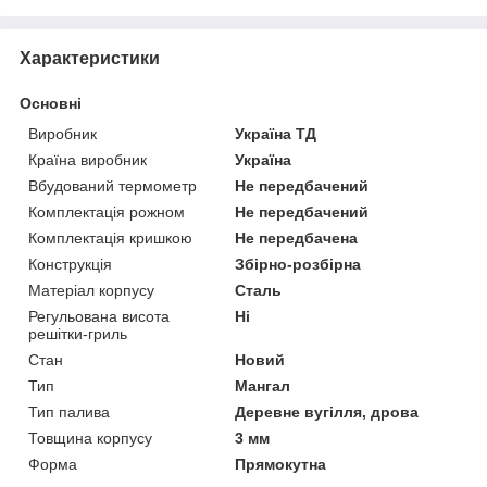
Характеристики
Основні
Виробник
Україна ТД
Країна виробник
Україна
Вбудований термометр
Не передбачений
Комплектація рожном
Не передбачений
Комплектація кришкою
Не передбачена
Конструкція
Збірно-розбірна
Матеріал корпусу
Сталь
Регульована висота
Ні
решітки-гриль
Стан
Новий
Тип
Мангал
Тип палива
Деревне вугілля, дрова
Товщина корпусу
3 мм
Форма
Прямокутна