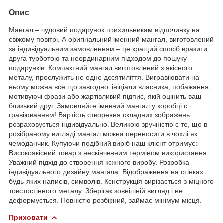
Опис
Мангал – чудовий подарунок прихильникам відпочинку на
свіжому повітрі. А оригінальний іменний мангал, виготовлений
за індивідуальним замовленням – це кращий спосіб вразити
друга турботою та неординарним підходом до пошуку
подарунків. Компактний мангал виготовлений з якісного
металу, прослужить не одне десятиліття. Вигравіювати на
ньому можна все що завгодно: ініціали власника, побажання,
мотивуючі фрази або жартівливий підпис, якій оцінить ваш
близький друг. Замовляйте іменний мангал у коробці с
гравіюванням! Вартість створення складних зображень
розраховується індивідуально. Великою зручністю є те, що в
розібраному вигляді мангал можна переносити в чохлі як
чемоданчик. Купуючи подібний виріб наш клієнт отримує:
Високоякісний товар з нескінченним терміном використання.
Уважний підхід до створення кожного виробу. Розробка
індивідуального дизайну мангала. Відображення на стінках
будь-яких написів, символів. Конструкція вирізається з міцного
товстостінного металу. Зберігає зовнішній вигляд і не
деформується. Повністю розбірний, займає мінімум місця.
Приховати