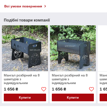
Всі умови повернення
Подібні товари компанії
Мангал розбірний на 8
Мангал розбірний на 8
Манг
шампурів з
шампурів з
шамп
індивідуальним
індивідуальним
інди
гравіюванням
гравіюванням
грав
1 656
1 656
1 6
₴
₴
Укра
Купити
Купити