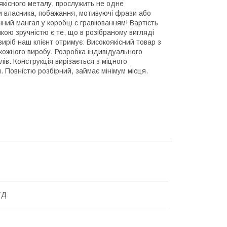
якісного металу, прослужить не одне
ли власника, побажання, мотивуючі фрази або
нний мангал у коробці с гравіюванням! Вартість
ою зручністю є те, що в розібраному вигляді
иріб наш клієнт отримує: Високоякісний товар з
кожного виробу. Розробка індивідуального
ів. Конструкція вирізається з міцного
. Повністю розбірний, займає мінімум місця.
ТД