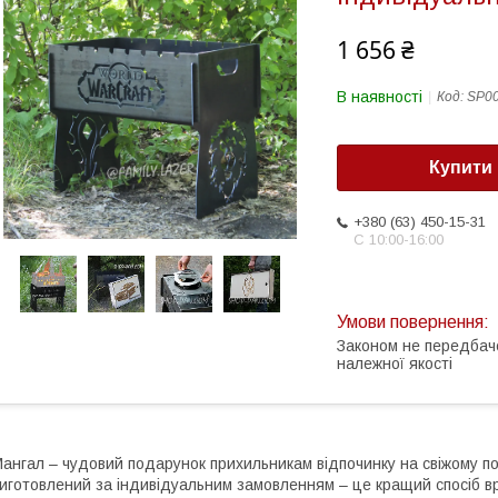
1 656 ₴
В наявності
Код:
SP0
Купити
+380 (63) 450-15-31
С 10:00-16:00
Законом не передбач
належної якості
ангал – чудовий подарунок прихильникам відпочинку на свіжому пов
иготовлений за індивідуальним замовленням – це кращий спосіб 