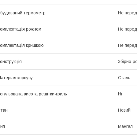
будований термометр
Не пере
омплектація рожном
Не пере
омплектація кришкою
Не пере
онструкція
Збірно-р
атеріал корпусу
Сталь
егульована висота решітки-гриль
Ні
Стан
Новий
ип
Мангал