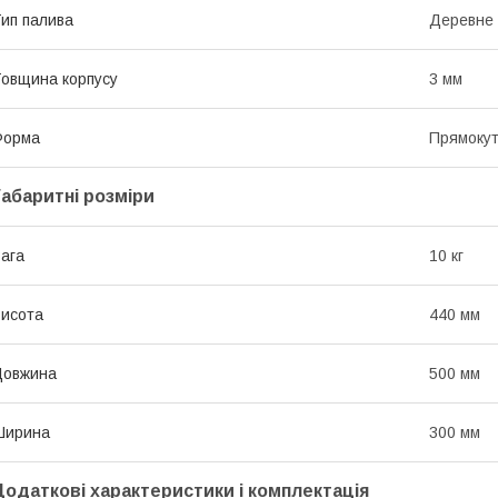
ип палива
Деревне 
овщина корпусу
3 мм
Форма
Прямоку
Габаритні розміри
ага
10 кг
исота
440 мм
Довжина
500 мм
Ширина
300 мм
Додаткові характеристики і комплектація