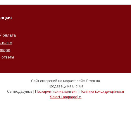
ация
и оплата
ателям
овара
 ответы
Сайт створений на маркетплейсі
Prom.ua
Продавець на Bigl.ua
Світподарунків |
Поскаржитися на контент
|
Політика конфіденційності
Select Language
▼