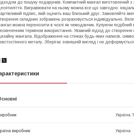
ідходом до пошуку подарунків. Компактний мангал виготовлений з 
есятиліття. Вигравіювати на ньому можна все що завгодно: ініціа
артівливий підпис, якій оцінить ваш близький друг. Замовляйте іме
творення складних зображень розраховується індивідуально. Велик
ангал можна переносити в чохлі як чемоданчик. Купуючи подібний в
ескінченним терміном використання. Уважний підхід до створення 
изайну мангала. Відображення на стінках будь-яких написів, символ
овстостінного металу. Зберігає зовнішній вигляд і не деформується
арактеристики
Основні
иробник
Україна 
раїна виробник
Україна