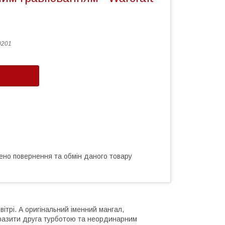
0201
ено повернення та обмін даного товару
ітрі. А оригінальний іменний мангал,
вразити друга турботою та неординарним