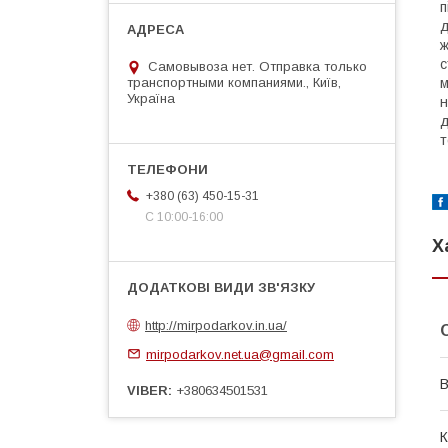
п
д
ж
с
Самовывоза нет. Отправка только
транспортными компаниями., Київ,
м
Україна
н
д
т
+380 (63) 450-15-31
С 10:00-16:00
Х
http://mirpodarkov.in.ua/
mirpodarkov.net.ua@gmail.com
В
VIBER
+380634501531
К