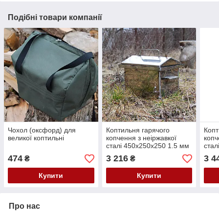
Подібні товари компанії
Чохол (оксфорд) для
Коптильня гарячого
Копт
великої коптильні
копчення з неіржавкої
копч
сталі 450x250x250 1.5 мм
стал
474
3 216
3 4
₴
₴
Купити
Купити
Про нас