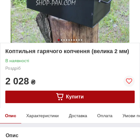
Коптильня гарячого копчення (велика 2 мм)
В наявності
Роздріб
2 028
₴
Купити
Опис
Характеристики
Доставка
Оплата
Умови п
Опис