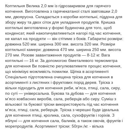
Коптильня Велика 2,0 мм із гідрозакривом для гарячого
копчення. Виготовлена з гарячекатаної сталі завтовшки 2,0
мм, двоярусна. Складається з коробки коптильні, піддона для
збору жиру та двох сіток для укладання продуктів. Кришка
коптильні виготовлена у формі будиночка для того, щоб
конденсат, який накопичуватиметься нагорі під час копчення,
не капал на продукти — він стітиме з боків. Габаритні розміри:
довжина 520 мм. ширина 300 мм. висота 320 мм. Розміри
коптильної камери: довжина 470 мм. ширина 250 мм. висота
270 мм. Розове завантаження продуктів — 8-12 кг. Вага
коптильні — 16 кг. За допомогою біметалевого термометра
для копчення Ви повністю регулюватимете процес копчення,
що мінімізує можливість помилки. Щіпка в асортименті
Спеціально підготовлена очищена тріска для копчення в
асортименті з листяних і фруктових порід дерев. Тріска з
вільхи підходить для копчення риби, м'яса, птиці, сала, сиру,
по суті — універсальна. Букова та дубова — для копчення
м'ясо ковбасних виробів, сала, реберців або сиру. Суміш з
вільхової та букової тріски використовують під час копчення
м'яса, птиці, сала, реберців. Тріска з черешні буде ідеальна
для копчення птиці, кролика, сала, сухофруктів і горіхів. З
яблуні — для копчення сала, баликів, а також овочів, фруктів і
морепродуктів. Асортимент тріски: 50грн./кг. - вільха