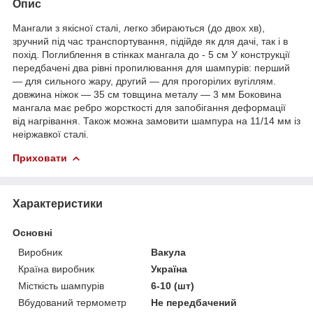
Опис
Мангали з якісної сталі, легко збираються (до двох хв),
зручний під час транспортування, підійде як для дачі, так і в
похід. Поглиблення в стінках мангала до - 5 см У конструкції
передбачені два рівні пропилювання для шампурів: перший
— для сильного жару, другий — для прогорілих вугіллям.
довжина ніжок — 35 см товщина металу — 3 мм Боковина
мангала має ребро жорсткості для запобігання деформації
від нагрівання. Також можна замовити шампура на 11/14 мм із
неіржавкої сталі.
Приховати
Характеристики
Основні
Виробник
Вакула
Країна виробник
Україна
Місткість шампурів
6-10 (шт)
Вбудований термометр
Не передбачений