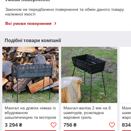
Законом не передбачено повернення та обмін даного товару
належної якості
Всі умови повернення
Подібні товари компанії
Мангал на довгих ніжках із
Мангал-валіза 2 мм на 6
Манг
вбудованою
шампурів, розкладна
шамп
шашличницею та мотором
жаровня гриль
жаро
на 10 шампурів 3 мм
3 294
756
834
₴
₴