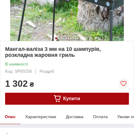
Мангал-валіза 3 мм на 10 шампурів,
розкладна жаровня гриль
В наявності
Код: SP00256
Роздріб
1 302
₴
Купити
Опис
Характеристики
Доставка
Оплата
Умови п