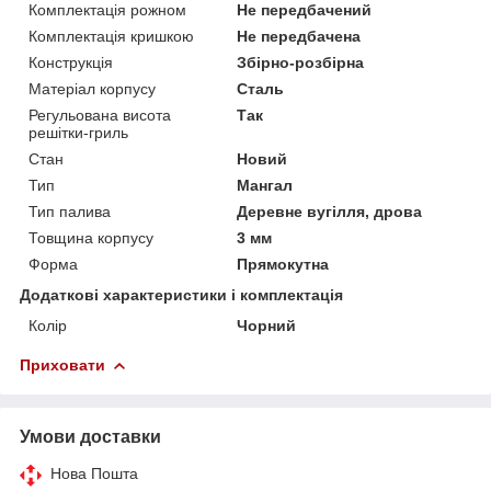
Комплектація рожном
Не передбачений
Комплектація кришкою
Не передбачена
Конструкція
Збірно-розбірна
Матеріал корпусу
Сталь
Регульована висота
Так
решітки-гриль
Стан
Новий
Тип
Мангал
Тип палива
Деревне вугілля, дрова
Товщина корпусу
3 мм
Форма
Прямокутна
Додаткові характеристики і комплектація
Колір
Чорний
Приховати
Умови доставки
Нова Пошта