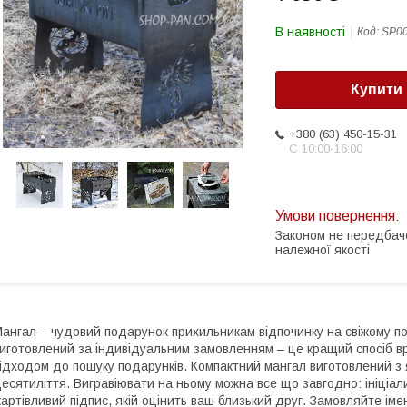
В наявності
Код:
SP0
Купити
+380 (63) 450-15-31
С 10:00-16:00
Законом не передбач
належної якості
ангал – чудовий подарунок прихильникам відпочинку на свіжому пов
иготовлений за індивідуальним замовленням – це кращий спосіб 
ідходом до пошуку подарунків. Компактний мангал виготовлений з 
есятиліття. Вигравіювати на ньому можна все що завгодно: ініціа
артівливий підпис, якій оцінить ваш близький друг. Замовляйте іме