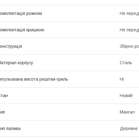
омплектація рожном
Не пере
омплектація кришкою
Не пере
онструкція
Збірно-р
атеріал корпусу
Сталь
егульована висота решітки-гриль
Ні
Стан
Новий
ип
Мангал
ип палива
Деревне 