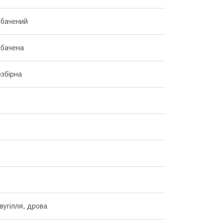
дбачений
дбачена
озбірна
вугілля, дрова