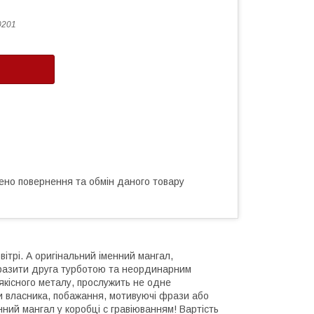
0201
ено повернення та обмін даного товару
ітрі. А оригінальний іменний мангал,
вразити друга турботою та неординарним
якісного металу, прослужить не одне
ли власника, побажання, мотивуючі фрази або
нний мангал у коробці с гравіюванням! Вартість