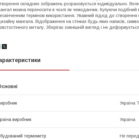
творення складних зображень розраховується індивідуально. Велик
ангал можна переносити в чохлі як чемоданчик. Купуючи подібний в
ескінченним терміном використання. Уважний підхід до створення 
изайну мангала. Відображення на стінках будь-яких написів, символ
овстостінного металу. Зберігає зовнішній вигляд і не деформується
арактеристики
Основні
иробник
Україна 
раїна виробник
Україна
будований термометр
Не пере