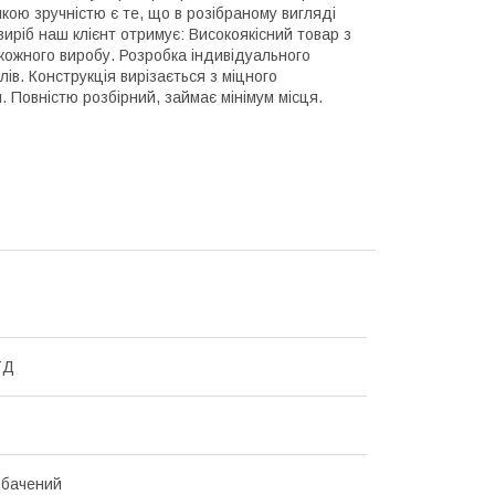
ою зручністю є те, що в розібраному вигляді
иріб наш клієнт отримує: Високоякісний товар з
кожного виробу. Розробка індивідуального
ів. Конструкція вирізається з міцного
. Повністю розбірний, займає мінімум місця.
ТД
дбачений