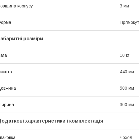
овщина корпусу
3 мм
Форма
Прямоку
Габаритні розміри
ага
10 кг
исота
440 мм
Довжина
500 мм
Ширина
300 мм
Додаткові характеристики і комплектація
паковка
Чохол