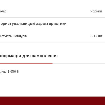
олір
Чорний
Користувальницькі характеристики
істкість шампурів
6-12 шт.
нформація для замовлення
іна:
1 656 ₴