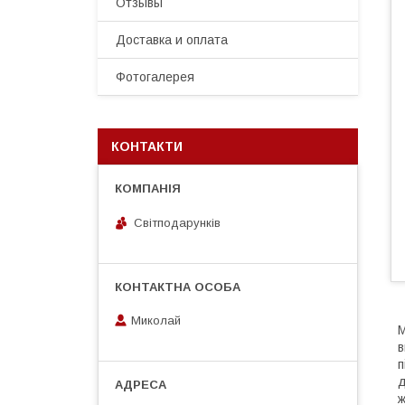
Отзывы
Доставка и оплата
Фотогалерея
КОНТАКТИ
Світподарунків
Миколай
М
в
п
д
ж