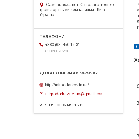
с
Самовывоза нет. Отправка только
транспортными компаниями., Київ,
м
Україна
н
д
т
+380 (63) 450-15-31
С 10:00-16:00
Х
http://mirpodarkov.in.ua/
mirpodarkov.net.ua@gmail.com
В
VIBER
+380634501531
К
В