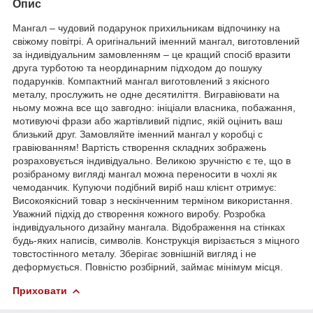
Опис
Мангал – чудовий подарунок прихильникам відпочинку на
свіжому повітрі. А оригінальний іменний мангал, виготовлений
за індивідуальним замовленням – це кращий спосіб вразити
друга турботою та неординарним підходом до пошуку
подарунків. Компактний мангал виготовлений з якісного
металу, прослужить не одне десятиліття. Вигравіювати на
ньому можна все що завгодно: ініціали власника, побажання,
мотивуючі фрази або жартівливий підпис, якій оцінить ваш
близький друг. Замовляйте іменний мангал у коробці с
гравіюванням! Вартість створення складних зображень
розраховується індивідуально. Великою зручністю є те, що в
розібраному вигляді мангал можна переносити в чохлі як
чемоданчик. Купуючи подібний виріб наш клієнт отримує:
Високоякісний товар з нескінченним терміном використання.
Уважний підхід до створення кожного виробу. Розробка
індивідуального дизайну мангала. Відображення на стінках
будь-яких написів, символів. Конструкція вирізається з міцного
товстостінного металу. Зберігає зовнішній вигляд і не
деформується. Повністю розбірний, займає мінімум місця.
Приховати