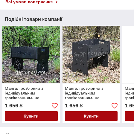
Всі умови повернення
Подібні товари компанії
Мангал розбірний з
Мангал розбірний з
Манг
індивідуальним
індивідуальним
інди
гравіюванням- на
гравіюванням- на
грав
подарунок
подарунок
пода
1 656
1 656
1 6
₴
₴
Купити
Купити