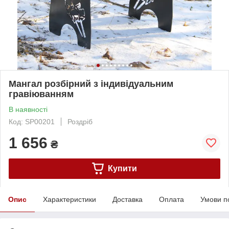
Мангал розбірний з індивідуальним
гравіюванням
В наявності
Код: SP00201
Роздріб
1 656
₴
Купити
Опис
Характеристики
Доставка
Оплата
Умови п