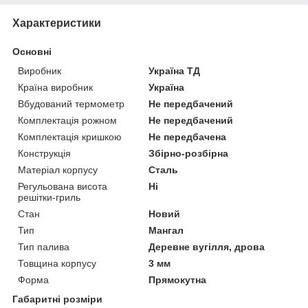
Характеристики
Основні
Виробник
Україна ТД
Країна виробник
Україна
Вбудований термометр
Не передбачений
Комплектація рожном
Не передбачений
Комплектація кришкою
Не передбачена
Конструкція
Збірно-розбірна
Матеріал корпусу
Сталь
Регульована висота
Ні
решітки-гриль
Стан
Новий
Тип
Мангал
Тип палива
Деревне вугілля, дрова
Товщина корпусу
3 мм
Форма
Прямокутна
Габаритні розміри