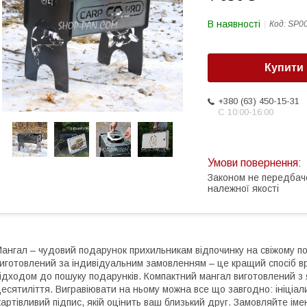
В наявності
Код:
SP0
Купити
+380 (63) 450-15-31
С 10:00-16:00
Законом не передбач
належної якості
ангал – чудовий подарунок прихильникам відпочинку на свіжому пов
иготовлений за індивідуальним замовленням – це кращий спосіб 
ідходом до пошуку подарунків. Компактний мангал виготовлений з 
есятиліття. Вигравіювати на ньому можна все що завгодно: ініціа
артівливий підпис, якій оцінить ваш близький друг. Замовляйте іме