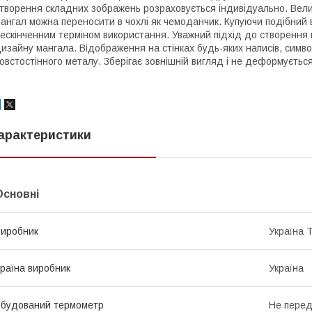
творення складних зображень розраховується індивідуально. Велик
ангал можна переносити в чохлі як чемоданчик. Купуючи подібний в
ескінченним терміном використання. Уважний підхід до створення 
изайну мангала. Відображення на стінках будь-яких написів, символ
овстостінного металу. Зберігає зовнішній вигляд і не деформується
арактеристики
Основні
иробник
Україна 
раїна виробник
Україна
будований термометр
Не пере