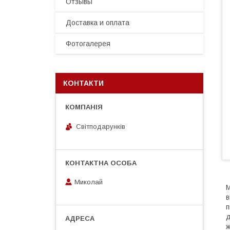
Отзывы
Доставка и оплата
Фотогалерея
КОНТАКТИ
Світподарунків
Миколай
М
в
п
д
ж