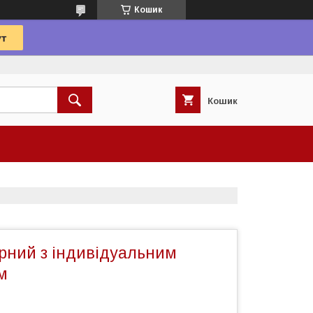
Кошик
Кошик
рний з індивідуальним
м