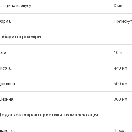
овщина корпусу
3 мм
Форма
Прямоку
Габаритні розміри
ага
10 кг
исота
440 мм
Довжина
500 мм
Ширина
300 мм
Додаткові характеристики і комплектація
паковка
Чохол