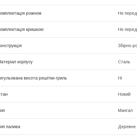
омплектація рожном
Не пере
омплектація кришкою
Не пере
онструкція
Збірно-р
атеріал корпусу
Сталь
егульована висота решітки-гриль
Ні
Стан
Новий
ип
Мангал
ип палива
Деревне 