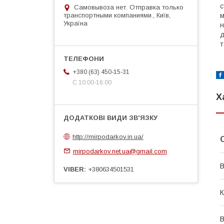
с
Самовывоза нет. Отправка только
транспортными компаниями., Київ,
м
Україна
н
д
т
+380 (63) 450-15-31
С 10:00-16:00
Х
http://mirpodarkov.in.ua/
mirpodarkov.net.ua@gmail.com
В
VIBER
+380634501531
К
В