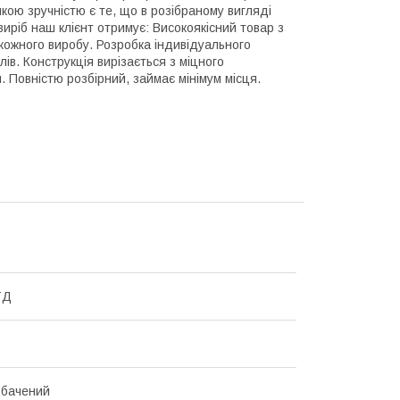
ою зручністю є те, що в розібраному вигляді
иріб наш клієнт отримує: Високоякісний товар з
кожного виробу. Розробка індивідуального
ів. Конструкція вирізається з міцного
. Повністю розбірний, займає мінімум місця.
ТД
дбачений