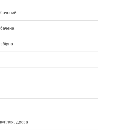
дбачений
дбачена
озбірна
вугілля, дрова