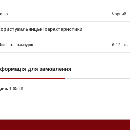
олір
Чорний
Користувальницькі характеристики
істкість шампурів
6-12 шт.
нформація для замовлення
іна:
1 656 ₴