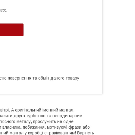
0201
ено повернення та обмін даного товару
ітрі. А оригінальний іменний мангал,
вразити друга турботою та неординарним
якісного металу, прослужить не одне
ли власника, побажання, мотивуючі фрази або
нний мангал у коробці с гравіюванням! Вартість