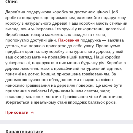
Опис
Дерев'яна подарункова коробка за доступною ціною Щоб
зробити подарунок ще приємнішим, замовляйте подарункову
коробку з натурального дерева! Наші коробки мають стильний
вигляд, вони універсальні та зручні у використанні, довговічні.
Виробляємо товари максимально швидко та якісно,
пропонуємо доступні ціни.
Паковання
подарунка — важлива
деталь, яка першою привертає до себе увагу. Пропонуємо
придбати оригінальну коробку з натурального дерева, у якій
ваш сюрприз матиме привабливіший вигляд. Наші коробки
універсальні, подарувати в них можна будь-яку річ. Коробки з
дерева лаконічні, мають привабливий натуральний відтінок,
приємні на дотик. Кришка прикрашена гравіюванням. За
допомогою сучасного обладнання ми швидко та якісно
наносимо гравіювання на дерев'яні поверхні. Це може бути
привітання з ювілеєм і будь-яким іншим святом, жарт,
веселощі, малюнок, логотип. Гравіювання чітке й естетичне,
зберігається в ідеальному стані впродовж багатьох років.
Приховати
Характеристики