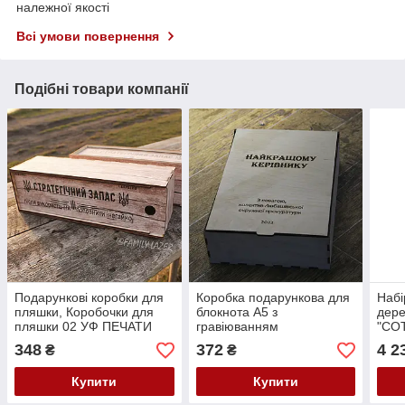
належної якості
Всі умови повернення
Подібні товари компанії
Подарункові коробки для
Коробка подарункова для
Набі
пляшки, Коробочки для
блокнота А5 з
дере
пляшки 02 УФ ПЕЧАТИ
гравіюванням
"СО
348
372
4 2
₴
₴
Купити
Купити