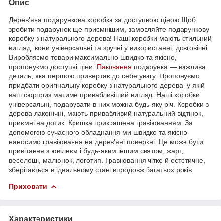
Опис
Дерев'яна подарункова коробка за доступною ціною Щоб
зробити подарунок ще приємнішим, замовляйте подарункову
коробку з натурального дерева! Наші коробки мають стильний
вигляд, вони універсальні та зручні у використанні, довговічні.
Виробляємо товари максимально швидко та якісно,
пропонуємо доступні ціни.
Паковання
подарунка — важлива
деталь, яка першою привертає до себе увагу. Пропонуємо
придбати оригінальну коробку з натурального дерева, у якій
ваш сюрприз матиме привабливіший вигляд. Наші коробки
універсальні, подарувати в них можна будь-яку річ. Коробки з
дерева лаконічні, мають привабливий натуральний відтінок,
приємні на дотик. Кришка прикрашена гравіюванням. За
допомогою сучасного обладнання ми швидко та якісно
наносимо гравіювання на дерев'яні поверхні. Це може бути
привітання з ювілеєм і будь-яким іншим святом, жарт,
веселощі, малюнок, логотип. Гравіювання чітке й естетичне,
зберігається в ідеальному стані впродовж багатьох років.
Приховати
Характеристики