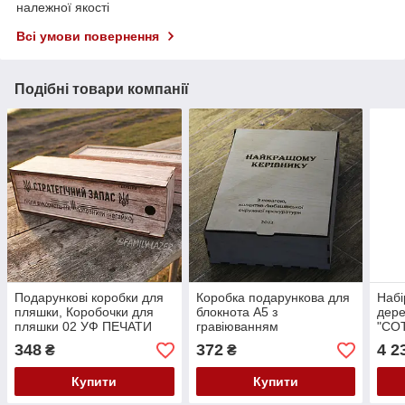
належної якості
Всі умови повернення
Подібні товари компанії
Подарункові коробки для
Коробка подарункова для
Набі
пляшки, Коробочки для
блокнота А5 з
дере
пляшки 02 УФ ПЕЧАТИ
гравіюванням
"СО
348
372
4 2
₴
₴
Купити
Купити