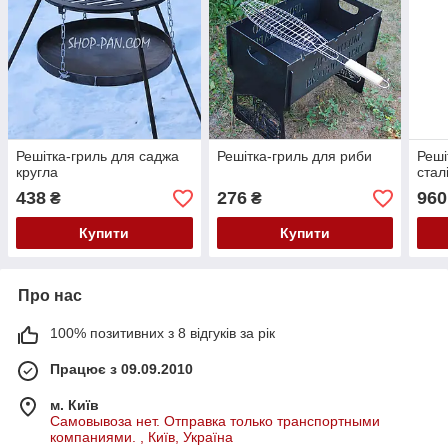
Решітка-гриль для саджа
Решітка-гриль для риби
Реші
кругла
стал
438
276
960
₴
₴
Купити
Купити
Про нас
100% позитивних з 8 відгуків за рік
Працює з 09.09.2010
м. Київ
Самовывоза нет. Отправка только транспортными
компаниями. , Київ, Україна