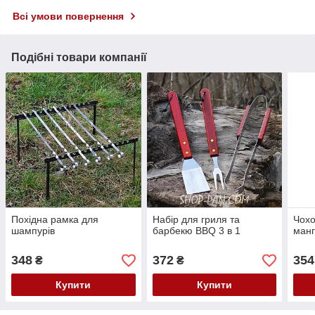
Всі умови повернення
Подібні товари компанії
Похідна рамка для
Набір для гриля та
Чохо
шампурів
барбекю BBQ 3 в 1
манг
348
372
354
₴
₴
Купити
Купити