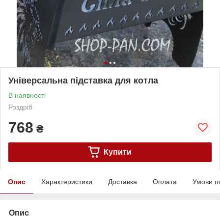
Універсальна підставка для котла
В наявності
Роздріб
768
₴
Купити
Опис
Характеристики
Доставка
Оплата
Умови п
Опис