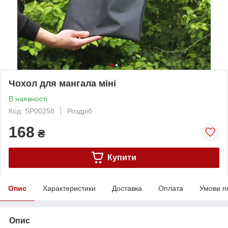
Чохол для мангала міні
В наявності
Код: SP00258
Роздріб
168
₴
Купити
Опис
Характеристики
Доставка
Оплата
Умови п
Опис