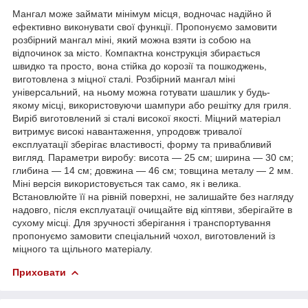
Мангал може займати мінімум місця, водночас надійно й
ефективно виконувати свої функції. Пропонуємо замовити
розбірний мангал міні, який можна взяти із собою на
відпочинок за місто. Компактна конструкція збирається
швидко та просто, вона стійка до корозії та пошкоджень,
виготовлена з міцної сталі. Розбірний мангал міні
універсальний, на ньому можна готувати шашлик у будь-
якому місці, використовуючи шампури або решітку для гриля.
Виріб виготовлений зі сталі високої якості. Міцний матеріал
витримує високі навантаження, упродовж тривалої
експлуатації зберігає властивості, форму та привабливий
вигляд. Параметри виробу: висота — 25 см; ширина — 30 см;
глибина — 14 см; довжина — 46 см; товщина металу — 2 мм.
Міні версія використовується так само, як і велика.
Встановлюйте її на рівній поверхні, не залишайте без нагляду
надовго, після експлуатації очищайте від кіптяви, зберігайте в
сухому місці. Для зручності зберігання і транспортування
пропонуємо замовити спеціальний чохол, виготовлений із
міцного та щільного матеріалу.
Приховати