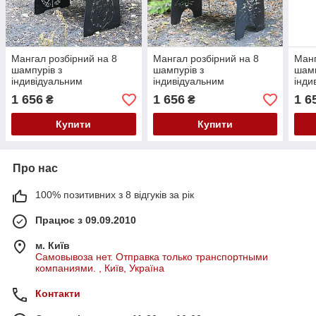
Мангал розбірний на 8
Мангал розбірний на 8
Манг
шампурів з
шампурів з
шамп
індивідуальним
індивідуальним
інди
гравіюванням
гравіюванням
грав
1 656
1 656
1 6
₴
₴
Укра
Купити
Купити
Про нас
100% позитивних з 8 відгуків за рік
Працює з 09.09.2010
м. Київ
Самовывоза нет. Отправка только транспортными
компаниями. , Київ, Україна
Контакти