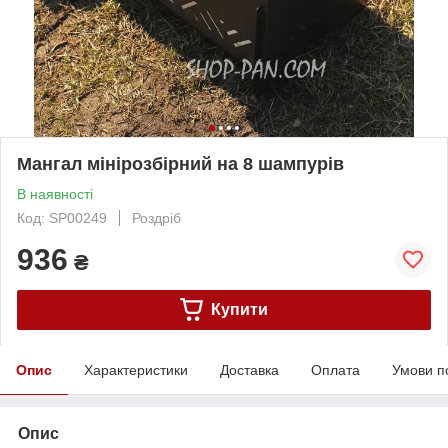
Мангал мінірозбірний на 8 шампурів
В наявності
Код: SP00249
Роздріб
936
₴
Купити
Опис
Характеристики
Доставка
Оплата
Умови п
Опис