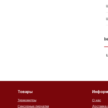
Ш
І
Ц
Товары
Информ
Термометры
О нас
Сенсорные перчатки
Доставка 