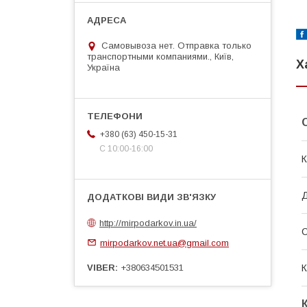
Самовывоза нет. Отправка только
транспортными компаниями., Київ,
Х
Україна
+380 (63) 450-15-31
С 10:00-16:00
К
http://mirpodarkov.in.ua/
mirpodarkov.net.ua@gmail.com
VIBER
+380634501531
К