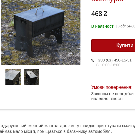
468 ₴
В наявності
Код:
SP0
Купити
+380 (63) 450-15-31
С 10:00-16:00
Законом не передбач
належної якості
одарунковий іменний мангал дає змогу швидко приготувати смачну 
аймає мало місця, поміщається в багажнику автомобіля.