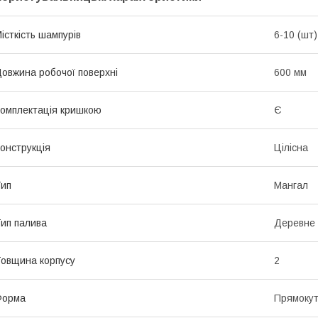
істкість шампурів
6-10 (шт)
овжина робочої поверхні
600 мм
омплектація кришкою
Є
онструкція
Цілісна
ип
Мангал
ип палива
Деревне 
овщина корпусу
2
Форма
Прямоку