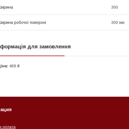
Ширина
300
ирина робочої поверхні
300 мм
нформація для замовлення
іна:
468 ₴
ация
и оплата