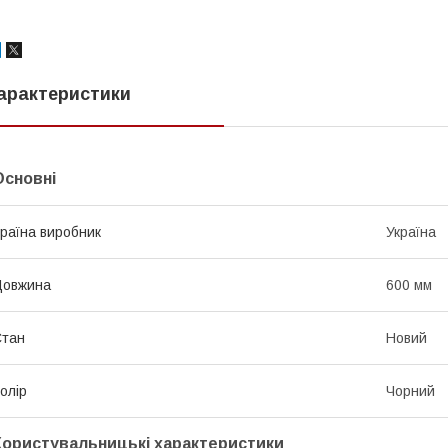
арактеристики
Основні
раїна виробник
Україна
Довжина
600 мм
Стан
Новий
олір
Чорний
Користувальницькі характеристики