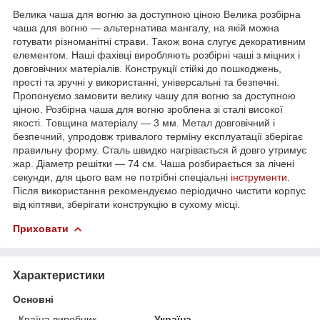
Велика чаша для вогню за доступною ціною Велика розбірна
чаша для вогню — альтернатива мангалу, на якій можна
готувати різноманітні страви. Також вона слугує декоративним
елементом. Наші фахівці виробляють розбірні чаші з міцних і
довговічних матеріалів. Конструкції стійкі до пошкоджень,
прості та зручні у використанні, універсальні та безпечні.
Пропонуємо замовити велику чашу для вогню за доступною
ціною. Розбірна чаша для вогню зроблена зі сталі високої
якості. Товщина матеріалу — 3 мм. Метал довговічний і
безпечний, упродовж тривалого терміну експлуатації зберігає
правильну форму. Сталь швидко нагрівається й довго утримує
жар. Діаметр решітки — 74 см. Чаша розбирається за лічені
секунди, для цього вам не потрібні спеціальні
інструменти
.
Після використання рекомендуємо періодично чистити корпус
від кіптяви, зберігати конструкцію в сухому місці.
Приховати
Характеристики
Основні
Країна виробник
Україна