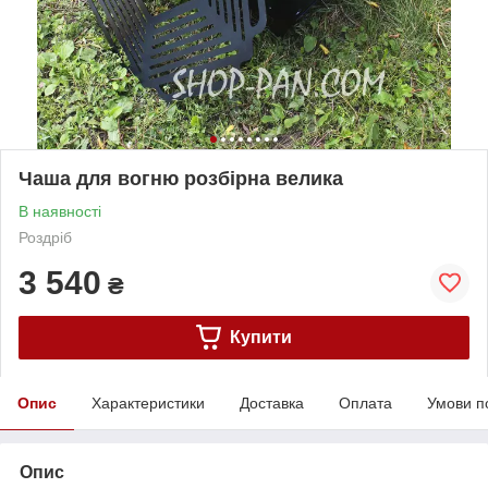
Чаша для вогню розбірна велика
В наявності
Роздріб
3 540
₴
Купити
Опис
Характеристики
Доставка
Оплата
Умови п
Опис