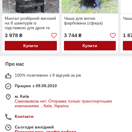
Мангал розбірний високий
Чаша для вогню
Чаша
на 8 шампурів із
фарбована (сфера)
підставкою для дров та
індивідуальним
3 978
3 744
1 8
₴
₴
гравіюванням — Саня
запюй
Купити
Купити
Про нас
100% позитивних з 8 відгуків за рік
Працює з 09.09.2010
м. Київ
Самовывоза нет. Отправка только транспортными
компаниями. , Київ, Україна
Контакти
Сьогодні вихідний
Показати весь графік роботи