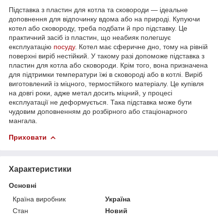
Підставка з пластин для котла та сковороди — ідеальне
доповнення для відпочинку вдома або на природі. Купуючи
котел або сковороду, треба подбати й про підставку. Це
практичний засіб із пластин, що неабияк полегшує
експлуатацію
посуду
. Котел має сферичне дно, тому на рівній
поверхні виріб нестійкий. У такому разі допоможе підставка з
пластин для котла або сковороди. Крім того, вона призначена
для підтримки температури їжі в сковороді або в котлі. Виріб
виготовлений із міцного, термостійкого матеріалу. Це купівля
на довгі роки, адже метал досить міцний, у процесі
експлуатації не деформується. Така підставка може бути
чудовим доповненням до розбірного або стаціонарного
мангала.
Приховати
Характеристики
Основні
Країна виробник
Україна
Стан
Новий