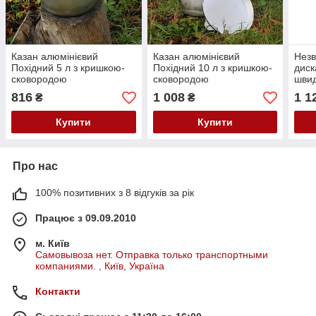
Казан алюмінієвий
Казан алюмінієвий
Незв
Похідний 5 л з кришкою-
Похідний 10 л з кришкою-
диск
сковородою
сковородою
швид
816
1 008
1 1
₴
₴
Купити
Купити
Про нас
100% позитивних з 8 відгуків за рік
Працює з 09.09.2010
м. Київ
Самовывоза нет. Отправка только транспортными
компаниями. , Київ, Україна
Контакти