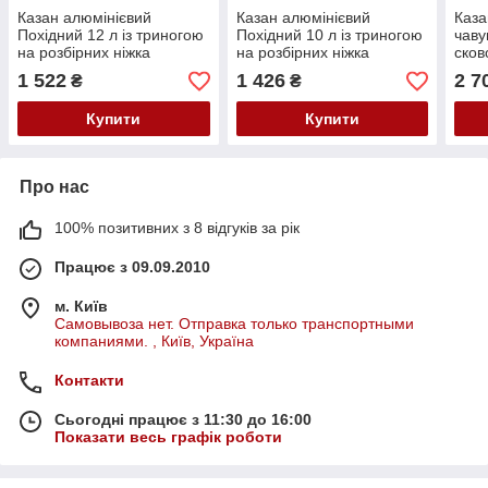
Казан алюмінієвий
Казан алюмінієвий
Каза
Похідний 12 л із триногою
Похідний 10 л із триногою
чаву
на розбірних ніжка
на розбірних ніжка
сков
1 522
1 426
2 7
₴
₴
Купити
Купити
Про нас
100% позитивних з 8 відгуків за рік
Працює з 09.09.2010
м. Київ
Самовывоза нет. Отправка только транспортными
компаниями. , Київ, Україна
Контакти
Сьогодні працює з 11:30 до 16:00
Показати весь графік роботи