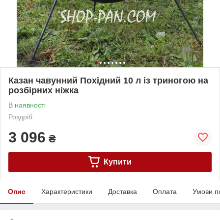
Казан чавунний Похідний 10 л із триногою на
розбірних ніжка
В наявності
Роздріб
3 096
₴
Купити
Опис
Характеристики
Доставка
Оплата
Умови п