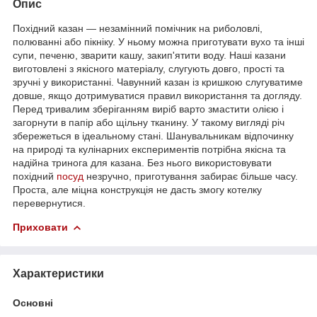
Опис
Похідний казан — незамінний помічник на риболовлі,
полюванні або пікніку. У ньому можна приготувати вухо та інші
супи, печеню, зварити кашу, закип'ятити воду. Наші казани
виготовлені з якісного матеріалу, слугують довго, прості та
зручні у використанні. Чавунний казан із кришкою слугуватиме
довше, якщо дотримуватися правил використання та догляду.
Перед тривалим зберіганням виріб варто змастити олією і
загорнути в папір або щільну тканину. У такому вигляді річ
збережеться в ідеальному стані. Шанувальникам відпочинку
на природі та кулінарних експериментів потрібна якісна та
надійна тринога для казана. Без нього використовувати
похідний
посуд
незручно, приготування забирає більше часу.
Проста, але міцна конструкція не дасть змогу котелку
перевернутися.
Приховати
Характеристики
Основні