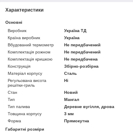
Характеристики
Основні
Виробник
Україна ТД
Країна виробник
Україна
Вбудований термометр
Не передбачений
Комплектація рожном
Не передбачений
Комплектація кришкою
Не передбачена
Конструкція
Збірно-розбірна
Матеріал корпусу
Сталь
Регульована висота
Ні
решітки-гриль
Стан
Новий
Тип
Мангал
Тип палива
Деревне вугілля, дрова
Товщина корпусу
3 мм
Форма
Прямокутна
Габаритні розміри