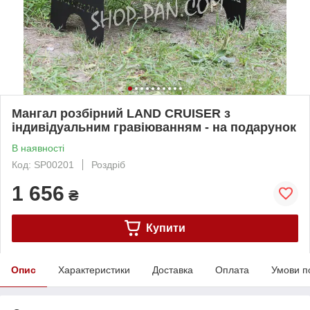
Мангал розбірний LAND CRUISER з
індивідуальним гравіюванням - на подарунок
В наявності
Код: SP00201
Роздріб
1 656
₴
Купити
Опис
Характеристики
Доставка
Оплата
Умови п