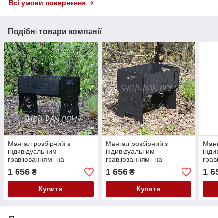
Всі умови повернення
Подібні товари компанії
Мангал розбірний з
Мангал розбірний з
Манг
індивідуальним
індивідуальним
інди
гравіюванням- на
гравіюванням- на
грав
подарунок
подарунок
пода
1 656
1 656
1 6
₴
₴
Купити
Купити