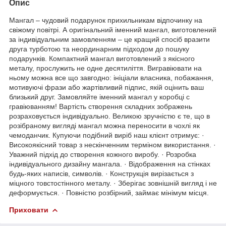
Опис
Мангал – чудовий подарунок прихильникам відпочинку на
свіжому повітрі. А оригінальний іменний мангал, виготовлений
за індивідуальним замовленням – це кращий спосіб вразити
друга турботою та неординарним підходом до пошуку
подарунків. Компактний мангал виготовлений з якісного
металу, прослужить не одне десятиліття. Вигравіювати на
ньому можна все що завгодно: ініціали власника, побажання,
мотивуючі фрази або жартівливий підпис, якій оцінить ваш
близький друг. Замовляйте іменний мангал у коробці с
гравіюванням! Вартість створення складних зображень
розраховується індивідуально. Великою зручністю є те, що в
розібраному вигляді мангал можна переносити в чохлі як
чемоданчик. Купуючи подібний виріб наш клієнт отримує: ·
Високоякісний товар з нескінченним терміном використання. ·
Уважний підхід до створення кожного виробу. · Розробка
індивідуального дизайну мангала. · Відображення на стінках
будь-яких написів, символів. · Конструкція вирізається з
міцного товстостінного металу. · Зберігає зовнішній вигляд і не
деформується. · Повністю розбірний, займає мінімум місця.
Приховати