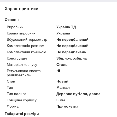
Характеристики
Основні
Виробник
Україна ТД
Країна виробник
Україна
Вбудований термометр
Не передбачений
Комплектація рожном
Не передбачений
Комплектація кришкою
Не передбачена
Конструкція
Збірно-розбірна
Матеріал корпусу
Сталь
Регульована висота
Ні
решітки-гриль
Стан
Новий
Тип
Мангал
Тип палива
Деревне вугілля, дрова
Товщина корпусу
3 мм
Форма
Прямокутна
Габаритні розміри