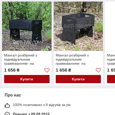
Мангал розбірний з
Мангал розбірний з
Манг
індивідуальним
індивідуальним
інди
гравіюванням- на
гравіюванням- на
грав
подарунок
подарунок
пода
1 656
1 656
1 6
₴
₴
Купити
Купити
Про нас
100% позитивних з 8 відгуків за рік
Працює з 09.09.2010