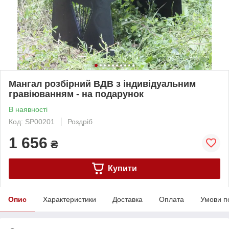
Мангал розбірний ВДВ з індивідуальним
гравіюванням - на подарунок
В наявності
Код: SP00201
Роздріб
1 656
₴
Купити
Опис
Характеристики
Доставка
Оплата
Умови п