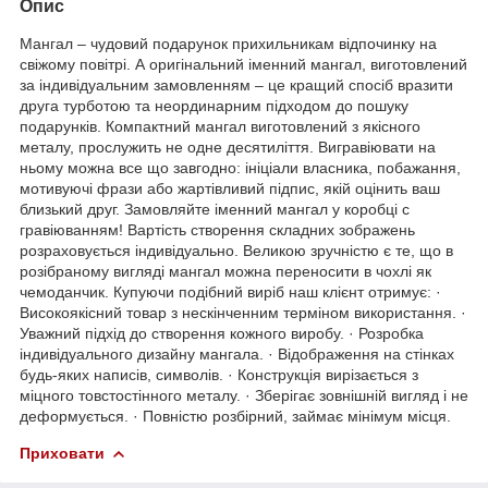
Опис
Мангал – чудовий подарунок прихильникам відпочинку на
свіжому повітрі. А оригінальний іменний мангал, виготовлений
за індивідуальним замовленням – це кращий спосіб вразити
друга турботою та неординарним підходом до пошуку
подарунків. Компактний мангал виготовлений з якісного
металу, прослужить не одне десятиліття. Вигравіювати на
ньому можна все що завгодно: ініціали власника, побажання,
мотивуючі фрази або жартівливий підпис, якій оцінить ваш
близький друг. Замовляйте іменний мангал у коробці с
гравіюванням! Вартість створення складних зображень
розраховується індивідуально. Великою зручністю є те, що в
розібраному вигляді мангал можна переносити в чохлі як
чемоданчик. Купуючи подібний виріб наш клієнт отримує: ·
Високоякісний товар з нескінченним терміном використання. ·
Уважний підхід до створення кожного виробу. · Розробка
індивідуального дизайну мангала. · Відображення на стінках
будь-яких написів, символів. · Конструкція вирізається з
міцного товстостінного металу. · Зберігає зовнішній вигляд і не
деформується. · Повністю розбірний, займає мінімум місця.
Приховати