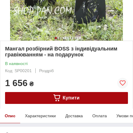
Мангал розбірний BOSS з індивідуальним
гравіюванням - на подарунок
В наявності
Код: SP00201
Роздріб
1 656
₴
Купити
Опис
Характеристики
Доставка
Оплата
Умови п