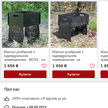
Мангал розбірний з
Мангал розбірний з
Манг
індивідуальним
індивідуальним
інди
гравіюванням - BOSS - на
гравіюванням- на
грав
подарунок
подарунок
пода
1 656
1 656
1 6
₴
₴
Купити
Купити
Про нас
100% позитивних з 8 відгуків за рік
Працює з 09.09.2010