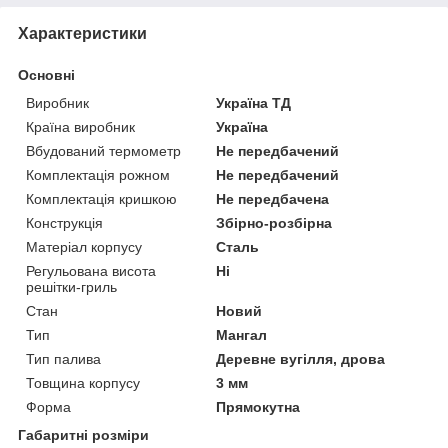
Характеристики
Основні
Виробник
Україна ТД
Країна виробник
Україна
Вбудований термометр
Не передбачений
Комплектація рожном
Не передбачений
Комплектація кришкою
Не передбачена
Конструкція
Збірно-розбірна
Матеріал корпусу
Сталь
Регульована висота
Ні
решітки-гриль
Стан
Новий
Тип
Мангал
Тип палива
Деревне вугілля, дрова
Товщина корпусу
3 мм
Форма
Прямокутна
Габаритні розміри