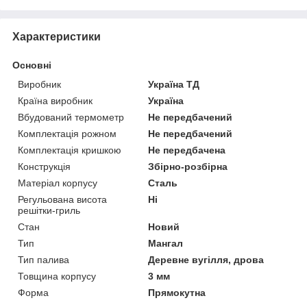
Характеристики
Основні
Виробник
Україна ТД
Країна виробник
Україна
Вбудований термометр
Не передбачений
Комплектація рожном
Не передбачений
Комплектація кришкою
Не передбачена
Конструкція
Збірно-розбірна
Матеріал корпусу
Сталь
Регульована висота
Ні
решітки-гриль
Стан
Новий
Тип
Мангал
Тип палива
Деревне вугілля, дрова
Товщина корпусу
3 мм
Форма
Прямокутна