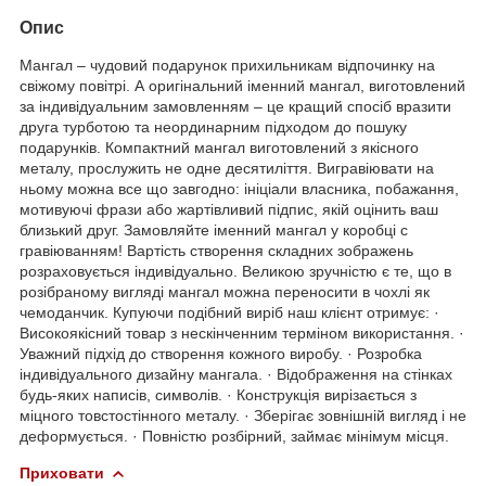
Опис
Мангал – чудовий подарунок прихильникам відпочинку на
свіжому повітрі. А оригінальний іменний мангал, виготовлений
за індивідуальним замовленням – це кращий спосіб вразити
друга турботою та неординарним підходом до пошуку
подарунків. Компактний мангал виготовлений з якісного
металу, прослужить не одне десятиліття. Вигравіювати на
ньому можна все що завгодно: ініціали власника, побажання,
мотивуючі фрази або жартівливий підпис, якій оцінить ваш
близький друг. Замовляйте іменний мангал у коробці с
гравіюванням! Вартість створення складних зображень
розраховується індивідуально. Великою зручністю є те, що в
розібраному вигляді мангал можна переносити в чохлі як
чемоданчик. Купуючи подібний виріб наш клієнт отримує: ·
Високоякісний товар з нескінченним терміном використання. ·
Уважний підхід до створення кожного виробу. · Розробка
індивідуального дизайну мангала. · Відображення на стінках
будь-яких написів, символів. · Конструкція вирізається з
міцного товстостінного металу. · Зберігає зовнішній вигляд і не
деформується. · Повністю розбірний, займає мінімум місця.
Приховати