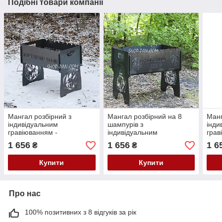
Подібні товари компанії
Мангал розбірний з
Мангал розбірний на 8
Манг
індивідуальним
шампурів з
інди
гравіюванням -
індивідуальним
грав
Найкращому татові
гравіюванням -
НАЙ
1 656
1 656
1 6
₴
₴
Найкращому шефу
на п
Купити
Купити
Про нас
100% позитивних з 8 відгуків за рік