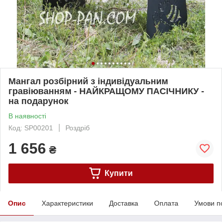
Мангал розбірний з індивідуальним
гравіюванням - НАЙКРАЩОМУ ПАСІЧНИКУ -
на подарунок
В наявності
Код: SP00201
Роздріб
1 656
₴
Купити
Опис
Характеристики
Доставка
Оплата
Умови п