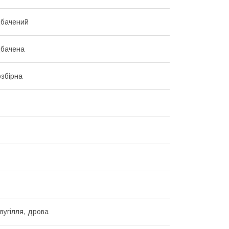
дбачений
дбачена
озбірна
вугілля, дрова