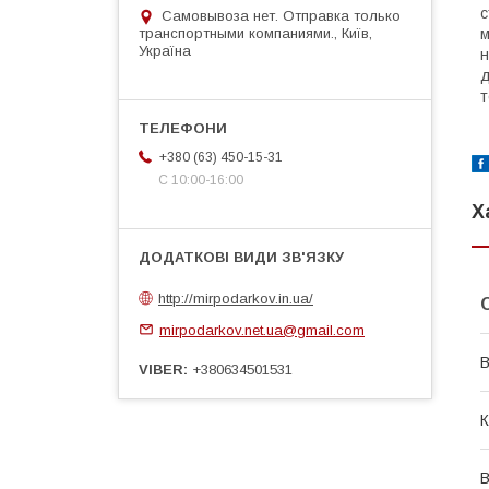
с
Самовывоза нет. Отправка только
транспортными компаниями., Київ,
м
Україна
н
д
т
+380 (63) 450-15-31
С 10:00-16:00
Х
http://mirpodarkov.in.ua/
mirpodarkov.net.ua@gmail.com
В
VIBER
+380634501531
К
В