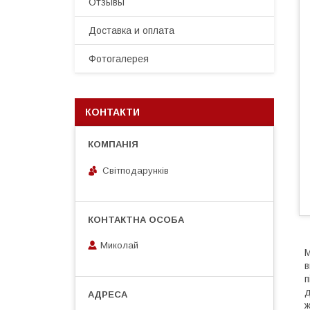
Отзывы
Доставка и оплата
Фотогалерея
КОНТАКТИ
Світподарунків
Миколай
М
в
п
д
ж