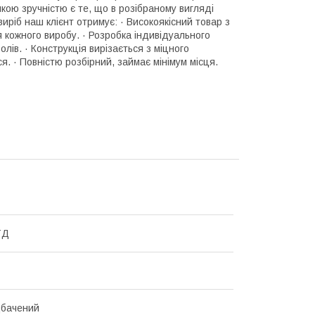
ою зручністю є те, що в розібраному вигляді
иріб наш клієнт отримує: · Високоякісний товар з
 кожного виробу. · Розробка індивідуального
лів. · Конструкція вирізається з міцного
я. · Повністю розбірний, займає мінімум місця.
ТД
дбачений