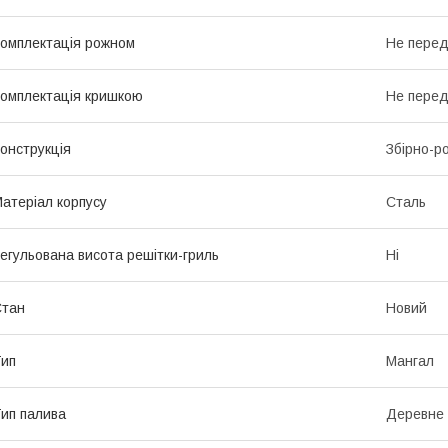
омплектація рожном
Не пере
омплектація кришкою
Не пере
онструкція
Збірно-р
атеріал корпусу
Сталь
егульована висота решітки-гриль
Ні
Стан
Новий
ип
Мангал
ип палива
Деревне 