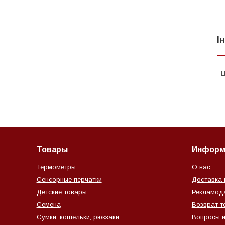
І
Ц
Товары
Информ
Термометры
О нас
Сенсорные перчатки
Доставка 
Детские товары
Рекламод
Семена
Возврат т
Сумки, кошельки, рюкзаки
Вопросы и