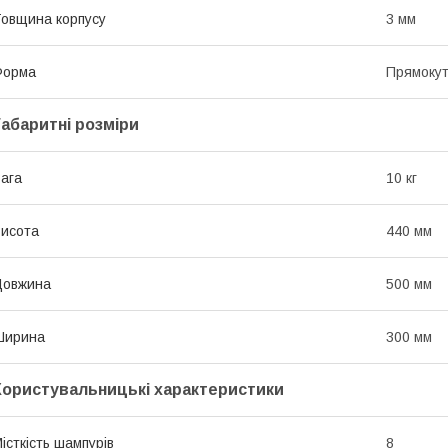
овщина корпусу
3 мм
Форма
Прямоку
Габаритні розміри
ага
10 кг
исота
440 мм
Довжина
500 мм
Ширина
300 мм
Користувальницькі характеристики
істкість шампурів
8