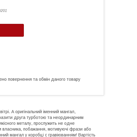
0201
ено повернення та обмін даного товару
ітрі. А оригінальний іменний мангал,
вразити друга турботою та неординарним
якісного металу, прослужить не одне
ли власника, побажання, мотивуючі фрази або
нний мангал у коробці с гравіюванням! Вартість