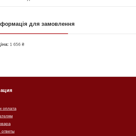
нформація для замовлення
іна:
1 656 ₴
ация
и оплата
ателям
овара
 ответы