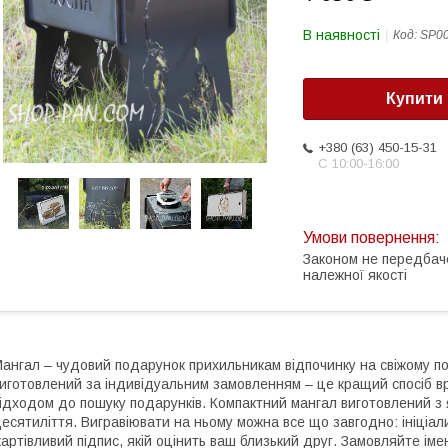
В наявності
Код:
SP0
Купити
+380 (63) 450-15-31
С 10:00-16:00
Законом не передбач
належної якості
ангал – чудовий подарунок прихильникам відпочинку на свіжому пов
иготовлений за індивідуальним замовленням – це кращий спосіб 
ідходом до пошуку подарунків. Компактний мангал виготовлений з 
есятиліття. Вигравіювати на ньому можна все що завгодно: ініціа
артівливий підпис, якій оцінить ваш близький друг. Замовляйте іме