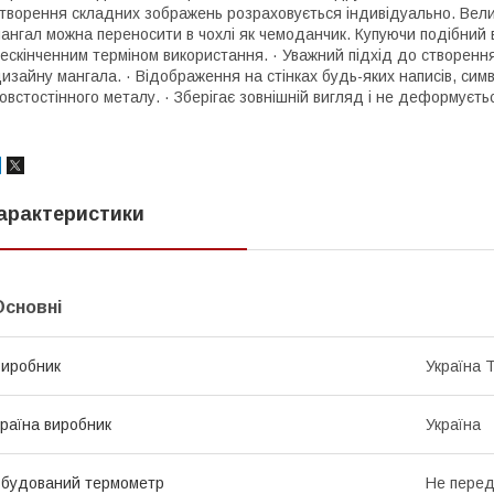
творення складних зображень розраховується індивідуально. Велик
ангал можна переносити в чохлі як чемоданчик. Купуючи подібний в
ескінченним терміном використання. · Уважний підхід до створення
изайну мангала. · Відображення на стінках будь-яких написів, симво
овстостінного металу. · Зберігає зовнішній вигляд і не деформуєтьс
арактеристики
Основні
иробник
Україна 
раїна виробник
Україна
будований термометр
Не пере