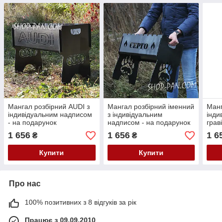
Мангал розбірний AUDI з
Мангал розбірний іменний
Манг
індивідуальним надписом
з індивідуальним
інди
- на подарунок
надписом - на подарунок
грав
шашл
1 656
1 656
1 6
₴
₴
Купити
Купити
Про нас
100% позитивних з 8 відгуків за рік
Працює з 09.09.2010