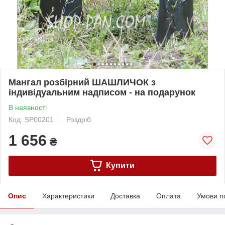
Мангал розбірний ШАШЛИЧОК з
індивідуальним надписом - на подарунок
В наявності
Код: SP00201
Роздріб
1 656
₴
Купити
Опис
Характеристики
Доставка
Оплата
Умови п