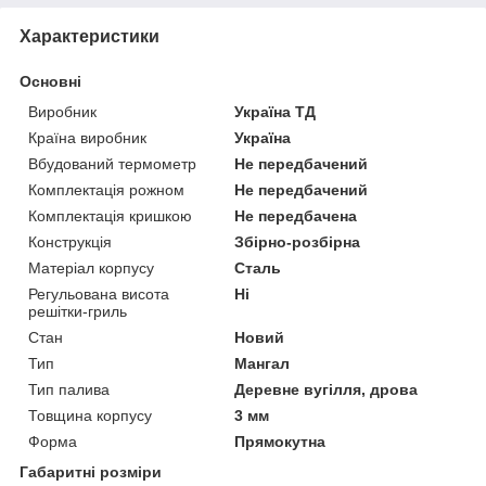
Характеристики
Основні
Виробник
Україна ТД
Країна виробник
Україна
Вбудований термометр
Не передбачений
Комплектація рожном
Не передбачений
Комплектація кришкою
Не передбачена
Конструкція
Збірно-розбірна
Матеріал корпусу
Сталь
Регульована висота
Ні
решітки-гриль
Стан
Новий
Тип
Мангал
Тип палива
Деревне вугілля, дрова
Товщина корпусу
3 мм
Форма
Прямокутна
Габаритні розміри