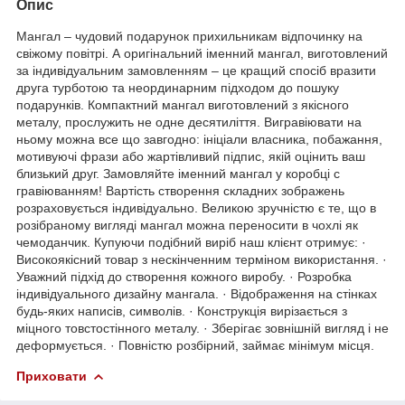
Опис
Мангал – чудовий подарунок прихильникам відпочинку на
свіжому повітрі. А оригінальний іменний мангал, виготовлений
за індивідуальним замовленням – це кращий спосіб вразити
друга турботою та неординарним підходом до пошуку
подарунків. Компактний мангал виготовлений з якісного
металу, прослужить не одне десятиліття. Вигравіювати на
ньому можна все що завгодно: ініціали власника, побажання,
мотивуючі фрази або жартівливий підпис, якій оцінить ваш
близький друг. Замовляйте іменний мангал у коробці с
гравіюванням! Вартість створення складних зображень
розраховується індивідуально. Великою зручністю є те, що в
розібраному вигляді мангал можна переносити в чохлі як
чемоданчик. Купуючи подібний виріб наш клієнт отримує: ·
Високоякісний товар з нескінченним терміном використання. ·
Уважний підхід до створення кожного виробу. · Розробка
індивідуального дизайну мангала. · Відображення на стінках
будь-яких написів, символів. · Конструкція вирізається з
міцного товстостінного металу. · Зберігає зовнішній вигляд і не
деформується. · Повністю розбірний, займає мінімум місця.
Приховати