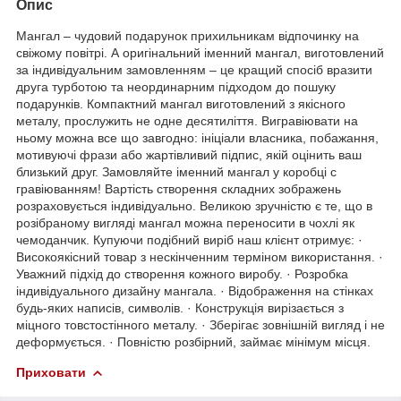
Опис
Мангал – чудовий подарунок прихильникам відпочинку на
свіжому повітрі. А оригінальний іменний мангал, виготовлений
за індивідуальним замовленням – це кращий спосіб вразити
друга турботою та неординарним підходом до пошуку
подарунків. Компактний мангал виготовлений з якісного
металу, прослужить не одне десятиліття. Вигравіювати на
ньому можна все що завгодно: ініціали власника, побажання,
мотивуючі фрази або жартівливий підпис, якій оцінить ваш
близький друг. Замовляйте іменний мангал у коробці с
гравіюванням! Вартість створення складних зображень
розраховується індивідуально. Великою зручністю є те, що в
розібраному вигляді мангал можна переносити в чохлі як
чемоданчик. Купуючи подібний виріб наш клієнт отримує: ·
Високоякісний товар з нескінченним терміном використання. ·
Уважний підхід до створення кожного виробу. · Розробка
індивідуального дизайну мангала. · Відображення на стінках
будь-яких написів, символів. · Конструкція вирізається з
міцного товстостінного металу. · Зберігає зовнішній вигляд і не
деформується. · Повністю розбірний, займає мінімум місця.
Приховати