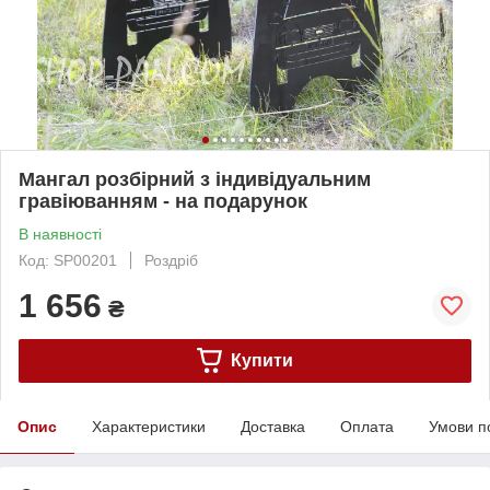
Мангал розбірний з індивідуальним
гравіюванням - на подарунок
В наявності
Код: SP00201
Роздріб
1 656
₴
Купити
Опис
Характеристики
Доставка
Оплата
Умови п