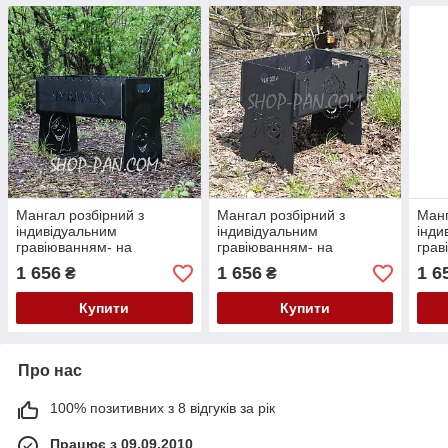
Мангал розбірний з
Мангал розбірний з
Манг
індивідуальним
індивідуальним
інди
гравіюванням- на
гравіюванням- на
грав
подарунок
подарунок
пода
1 656
1 656
1 6
₴
₴
Купити
Купити
Про нас
100% позитивних з 8 відгуків за рік
Працює з 09.09.2010