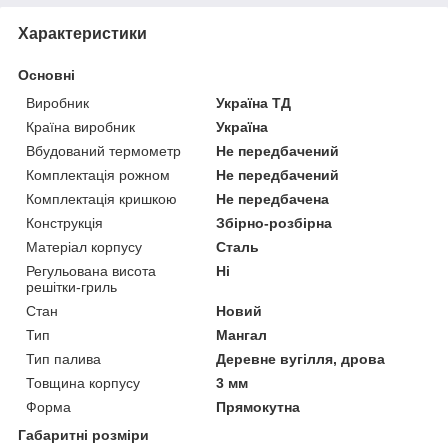
Характеристики
Основні
Виробник
Україна ТД
Країна виробник
Україна
Вбудований термометр
Не передбачений
Комплектація рожном
Не передбачений
Комплектація кришкою
Не передбачена
Конструкція
Збірно-розбірна
Матеріал корпусу
Сталь
Регульована висота
Ні
решітки-гриль
Стан
Новий
Тип
Мангал
Тип палива
Деревне вугілля, дрова
Товщина корпусу
3 мм
Форма
Прямокутна
Габаритні розміри