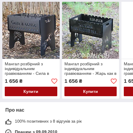
Мангал розбірний з
Мангал розбірний з
Манг
індивідуальним
індивідуальним
інди
гравіюванням - Сила в
гравіюванням - Жарь как в
грав
семье
последний раз - на
пода
1 656
1 656
1 6
₴
₴
подарунок
Купити
Купити
Про нас
100% позитивних з 8 відгуків за рік
Працює з 09.09.2010