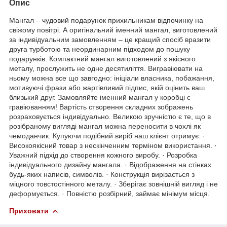
Опис
Мангал – чудовий подарунок прихильникам відпочинку на
свіжому повітрі. А оригінальний іменний мангал, виготовлений
за індивідуальним замовленням – це кращий спосіб вразити
друга турботою та неординарним підходом до пошуку
подарунків. Компактний мангал виготовлений з якісного
металу, прослужить не одне десятиліття. Вигравіювати на
ньому можна все що завгодно: ініціали власника, побажання,
мотивуючі фрази або жартівливий підпис, якій оцінить ваш
близький друг. Замовляйте іменний мангал у коробці с
гравіюванням! Вартість створення складних зображень
розраховується індивідуально. Великою зручністю є те, що в
розібраному вигляді мангал можна переносити в чохлі як
чемоданчик. Купуючи подібний виріб наш клієнт отримує: ·
Високоякісний товар з нескінченним терміном використання. ·
Уважний підхід до створення кожного виробу. · Розробка
індивідуального дизайну мангала. · Відображення на стінках
будь-яких написів, символів. · Конструкція вирізається з
міцного товстостінного металу. · Зберігає зовнішній вигляд і не
деформується. · Повністю розбірний, займає мінімум місця.
Приховати