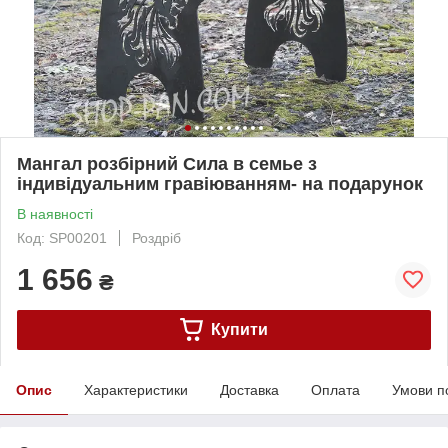
Мангал розбірний Сила в семье з
індивідуальним гравіюванням- на подарунок
В наявності
Код: SP00201
Роздріб
1 656
₴
Купити
Опис
Характеристики
Доставка
Оплата
Умови п