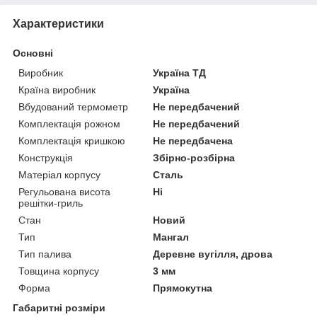
Характеристики
Основні
Виробник
Україна ТД
Країна виробник
Україна
Вбудований термометр
Не передбачений
Комплектація рожном
Не передбачений
Комплектація кришкою
Не передбачена
Конструкція
Збірно-розбірна
Матеріал корпусу
Сталь
Регульована висота
Ні
решітки-гриль
Стан
Новий
Тип
Мангал
Тип палива
Деревне вугілля, дрова
Товщина корпусу
3 мм
Форма
Прямокутна
Габаритні розміри