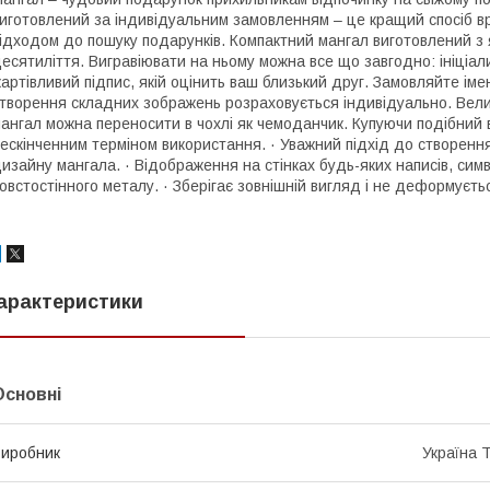
иготовлений за індивідуальним замовленням – це кращий спосіб 
ідходом до пошуку подарунків. Компактний мангал виготовлений з 
есятиліття. Вигравіювати на ньому можна все що завгодно: ініціа
артівливий підпис, якій оцінить ваш близький друг. Замовляйте іме
творення складних зображень розраховується індивідуально. Велик
ангал можна переносити в чохлі як чемоданчик. Купуючи подібний в
ескінченним терміном використання. · Уважний підхід до створення
изайну мангала. · Відображення на стінках будь-яких написів, симво
овстостінного металу. · Зберігає зовнішній вигляд і не деформуєтьс
арактеристики
Основні
иробник
Україна 