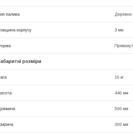
ип палива
Деревне 
овщина корпусу
3 мм
Форма
Прямоку
Габаритні розміри
ага
10 кг
исота
440 мм
Довжина
500 мм
Ширина
300 мм