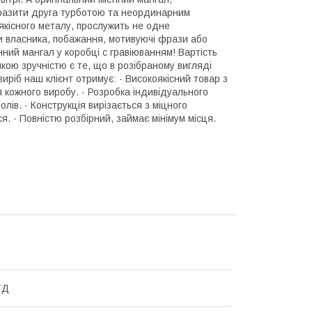
вразити друга турботою та неординарним
якісного металу, прослужить не одне
ли власника, побажання, мотивуючі фрази або
нний мангал у коробці с гравіюванням! Вартість
ою зручністю є те, що в розібраному вигляді
иріб наш клієнт отримує: · Високоякісний товар з
 кожного виробу. · Розробка індивідуального
лів. · Конструкція вирізається з міцного
я. · Повністю розбірний, займає мінімум місця.
ТД