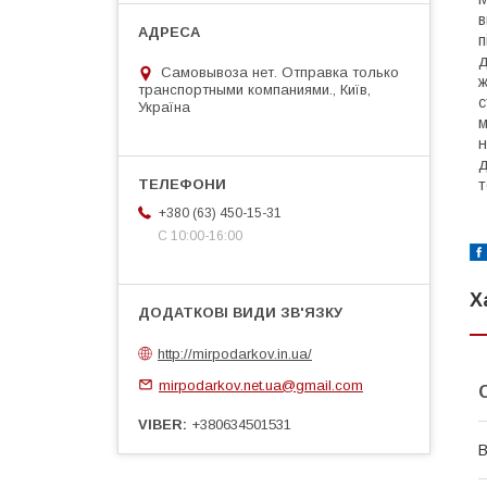
в
п
д
Самовывоза нет. Отправка только
ж
транспортными компаниями., Київ,
с
Україна
м
н
д
т
+380 (63) 450-15-31
С 10:00-16:00
Х
http://mirpodarkov.in.ua/
mirpodarkov.net.ua@gmail.com
VIBER
+380634501531
В