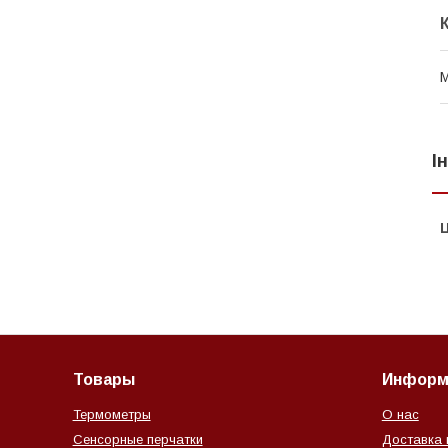
М
І
Ц
Товары
Информ
Термометры
О нас
Сенсорные перчатки
Доставка 