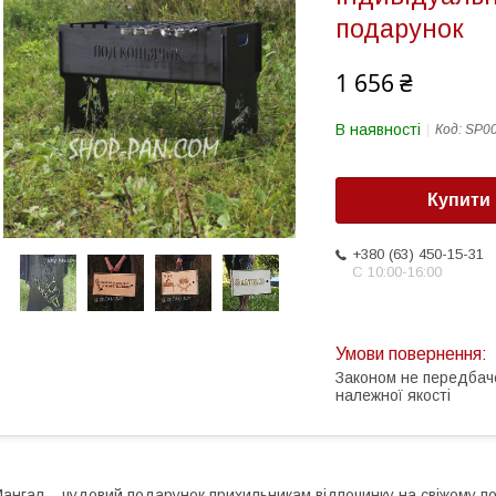
подарунок
1 656 ₴
В наявності
Код:
SP0
Купити
+380 (63) 450-15-31
С 10:00-16:00
Законом не передбач
належної якості
ангал – чудовий подарунок прихильникам відпочинку на свіжому пов