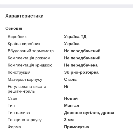
Характеристики
Основні
Виробник
Україна ТД
Країна виробник
Україна
Вбудований термометр
Не передбачений
Комплектація рожном
Не передбачений
Комплектація кришкою
Не передбачена
Конструкція
Збірно-розбірна
Матеріал корпусу
Сталь
Регульована висота
Ні
решітки-гриль
Стан
Новий
Тип
Мангал
Тип палива
Деревне вугілля, дрова
Товщина корпусу
3 мм
Форма
Прямокутна