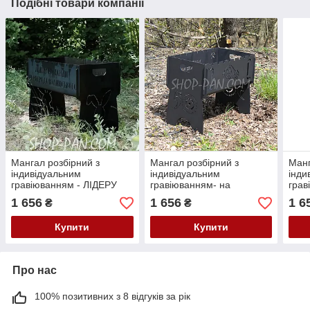
Подібні товари компанії
Мангал розбірний з
Мангал розбірний з
Манг
індивідуальним
індивідуальним
інди
гравіюванням - ЛІДЕРУ
гравіюванням- на
грав
КОМАНДИ - на подарунок
подарунок
пода
1 656
1 656
1 6
₴
₴
Купити
Купити
Про нас
100% позитивних з 8 відгуків за рік