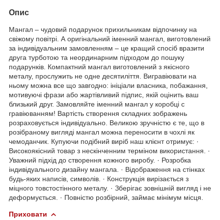
Опис
Мангал – чудовий подарунок прихильникам відпочинку на
свіжому повітрі. А оригінальний іменний мангал, виготовлений
за індивідуальним замовленням – це кращий спосіб вразити
друга турботою та неординарним підходом до пошуку
подарунків. Компактний мангал виготовлений з якісного
металу, прослужить не одне десятиліття. Вигравіювати на
ньому можна все що завгодно: ініціали власника, побажання,
мотивуючі фрази або жартівливий підпис, якій оцінить ваш
близький друг. Замовляйте іменний мангал у коробці с
гравіюванням! Вартість створення складних зображень
розраховується індивідуально. Великою зручністю є те, що в
розібраному вигляді мангал можна переносити в чохлі як
чемоданчик. Купуючи подібний виріб наш клієнт отримує: ·
Високоякісний товар з нескінченним терміном використання. ·
Уважний підхід до створення кожного виробу. · Розробка
індивідуального дизайну мангала. · Відображення на стінках
будь-яких написів, символів. · Конструкція вирізається з
міцного товстостінного металу. · Зберігає зовнішній вигляд і не
деформується. · Повністю розбірний, займає мінімум місця.
Приховати