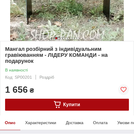
Мангал розбірний з індивідуальним
гравіюванням - ЛІДЕРУ КОМАНДИ - на
подарунок
В наявності
Код: SP00201
Роздріб
1 656
₴
Купити
Опис
Характеристики
Доставка
Оплата
Умови п