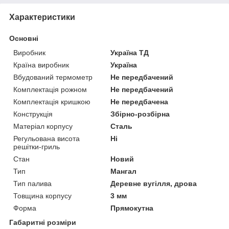
Характеристики
Основні
Виробник
Україна ТД
Країна виробник
Україна
Вбудований термометр
Не передбачений
Комплектація рожном
Не передбачений
Комплектація кришкою
Не передбачена
Конструкція
Збірно-розбірна
Матеріал корпусу
Сталь
Регульована висота
Ні
решітки-гриль
Стан
Новий
Тип
Мангал
Тип палива
Деревне вугілля, дрова
Товщина корпусу
3 мм
Форма
Прямокутна
Габаритні розміри