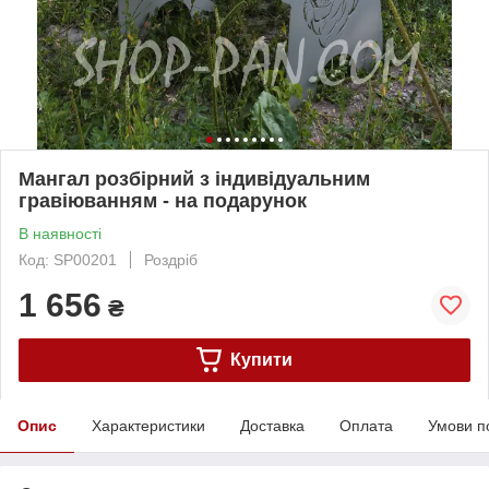
Мангал розбірний з індивідуальним
гравіюванням - на подарунок
В наявності
Код: SP00201
Роздріб
1 656
₴
Купити
Опис
Характеристики
Доставка
Оплата
Умови п