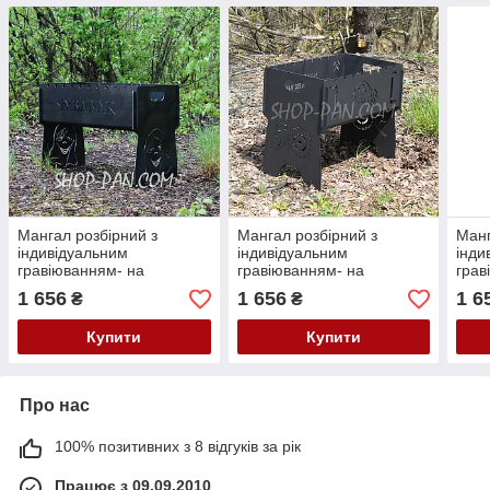
Мангал розбірний з
Мангал розбірний з
Манг
індивідуальним
індивідуальним
інди
гравіюванням- на
гравіюванням- на
грав
подарунок
подарунок
пода
1 656
1 656
1 6
₴
₴
Купити
Купити
Про нас
100% позитивних з 8 відгуків за рік
Працює з 09.09.2010