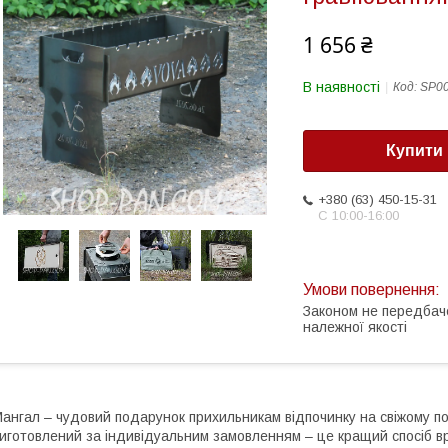
1 656 ₴
В наявності
Код:
SP0
Купити
+380 (63) 450-15-31
С 10:00-16:00
Законом не передбач
належної якості
ангал – чудовий подарунок прихильникам відпочинку на свіжому пов
иготовлений за індивідуальним замовленням – це кращий спосіб 