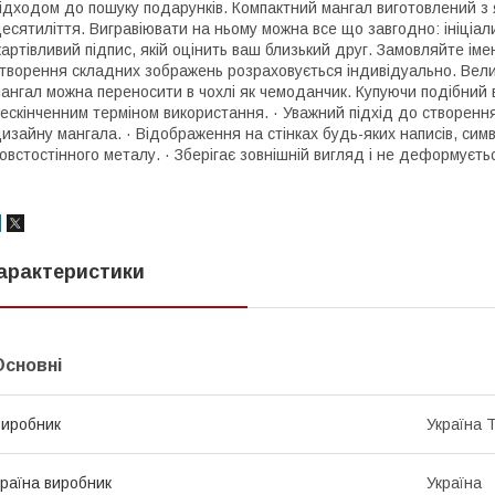
ідходом до пошуку подарунків. Компактний мангал виготовлений з 
есятиліття. Вигравіювати на ньому можна все що завгодно: ініціа
артівливий підпис, якій оцінить ваш близький друг. Замовляйте іме
творення складних зображень розраховується індивідуально. Велик
ангал можна переносити в чохлі як чемоданчик. Купуючи подібний в
ескінченним терміном використання. · Уважний підхід до створення
изайну мангала. · Відображення на стінках будь-яких написів, симво
овстостінного металу. · Зберігає зовнішній вигляд і не деформуєтьс
арактеристики
Основні
иробник
Україна 
раїна виробник
Україна