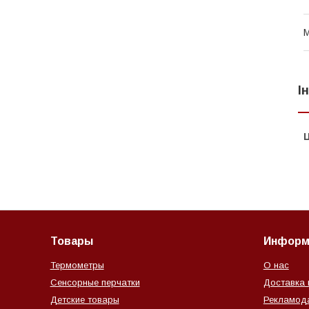
М
І
Ц
Товары
Информ
Термометры
О нас
Сенсорные перчатки
Доставка 
Детские товары
Рекламод