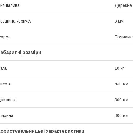
ип палива
Деревне 
овщина корпусу
3 мм
Форма
Прямоку
Габаритні розміри
ага
10 кг
исота
440 мм
Довжина
500 мм
Ширина
300 мм
Користувальницькі характеристики