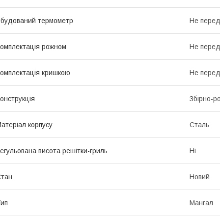
будований термометр
Не пере
омплектація рожном
Не пере
омплектація кришкою
Не пере
онструкція
Збірно-р
атеріал корпусу
Сталь
егульована висота решітки-гриль
Ні
Стан
Новий
ип
Мангал