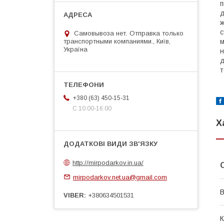
п
д
ж
с
Самовывоза нет. Отправка только
транспортными компаниями., Київ,
м
Україна
н
д
т
+380 (63) 450-15-31
С 10:00-16:00
Х
http://mirpodarkov.in.ua/
mirpodarkov.net.ua@gmail.com
В
VIBER
+380634501531
К