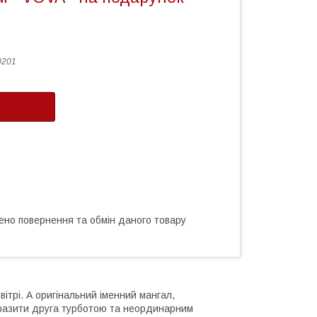
0201
ено повернення та обмін даного товару
ітрі. А оригінальний іменний мангал,
вразити друга турботою та неординарним