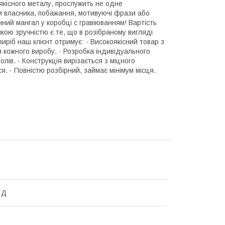
якісного металу, прослужить не одне
ли власника, побажання, мотивуючі фрази або
нний мангал у коробці с гравіюванням! Вартість
ою зручністю є те, що в розібраному вигляді
иріб наш клієнт отримує: · Високоякісний товар з
 кожного виробу. · Розробка індивідуального
лів. · Конструкція вирізається з міцного
я. · Повністю розбірний, займає мінімум місця.
ТД