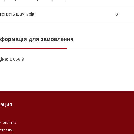
істкість шампурів
8
нформація для замовлення
іна:
1 656 ₴
ация
и оплата
ателям