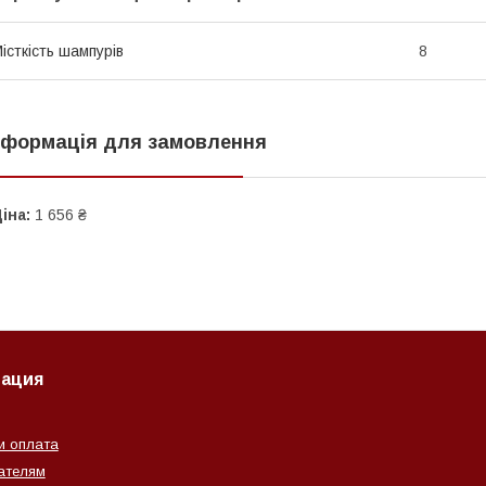
істкість шампурів
8
нформація для замовлення
іна:
1 656 ₴
ация
и оплата
ателям