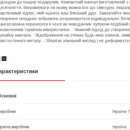
ідходом до пошуку подарунків. Компактний мангал виготовлений з 
есятиліття. Вигравіювати на ньому можна все що завгодно: ініціа
артівливий підпис, якій оцінить ваш близький друг. Замовляйте іме
творення складних зображень розраховується індивідуально. Велик
ангал можна переносити в чохлі як чемоданчик. Купуючи подібний в
ескінченним терміном використання. · Уважний підхід до створення
изайну мангала. · Відображення на стінках будь-яких написів, симво
овстостінного металу. · Зберігає зовнішній вигляд і не деформуєтьс
арактеристики
Основні
иробник
Україна 
раїна виробник
Україна