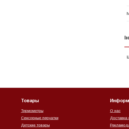
М
І
Ц
Товары
Информ
Термометры
О нас
Сенсорные перчатки
Доставка 
Детские товары
Рекламод