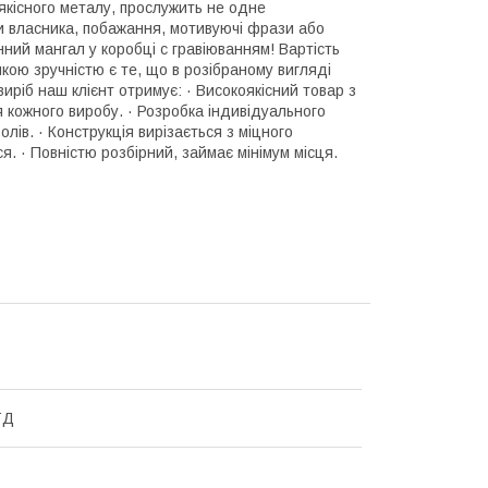
якісного металу, прослужить не одне
ли власника, побажання, мотивуючі фрази або
нний мангал у коробці с гравіюванням! Вартість
ою зручністю є те, що в розібраному вигляді
иріб наш клієнт отримує: · Високоякісний товар з
 кожного виробу. · Розробка індивідуального
лів. · Конструкція вирізається з міцного
я. · Повністю розбірний, займає мінімум місця.
ТД