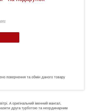
0201
ено повернення та обмін даного товару
ітрі. А оригінальний іменний мангал,
вразити друга турботою та неординарним