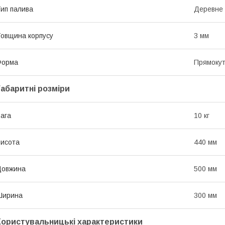
ип палива
Деревне 
овщина корпусу
3 мм
Форма
Прямоку
Габаритні розміри
ага
10 кг
исота
440 мм
Довжина
500 мм
Ширина
300 мм
Користувальницькі характеристики