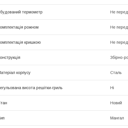
будований термометр
Не пере
омплектація рожном
Не пере
омплектація кришкою
Не пере
онструкція
Збірно-р
атеріал корпусу
Сталь
егульована висота решітки-гриль
Ні
Стан
Новий
ип
Мангал