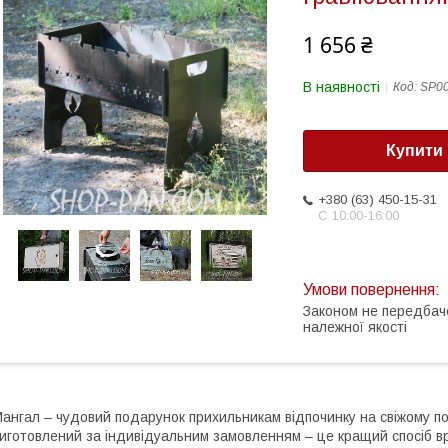
1 656 ₴
В наявності
Код:
SP0
Купити
+380 (63) 450-15-31
С 10:00-16:00
Законом не передбач
належної якості
ангал – чудовий подарунок прихильникам відпочинку на свіжому пов
иготовлений за індивідуальним замовленням – це кращий спосіб 