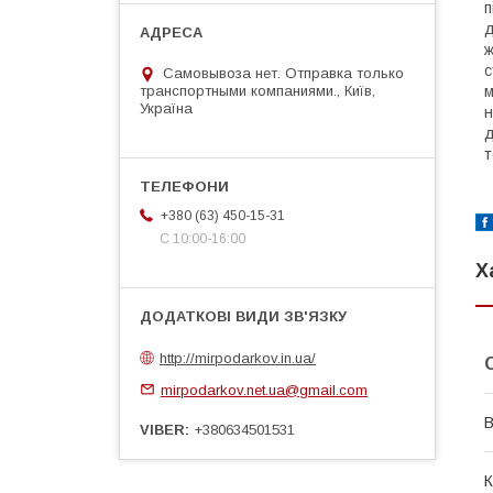
п
д
ж
с
Самовывоза нет. Отправка только
транспортными компаниями., Київ,
м
Україна
н
д
т
+380 (63) 450-15-31
С 10:00-16:00
Х
http://mirpodarkov.in.ua/
mirpodarkov.net.ua@gmail.com
В
VIBER
+380634501531
К