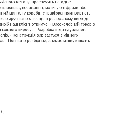
якісного металу, прослужить не одне
ли власника, побажання, мотивуючі фрази або
нний мангал у коробці с гравіюванням! Вартість
ою зручністю є те, що в розібраному вигляді
иріб наш клієнт отримує: · Високоякісний товар з
 кожного виробу. · Розробка індивідуального
лів. · Конструкція вирізається з міцного
я. · Повністю розбірний, займає мінімум місця.
ТД