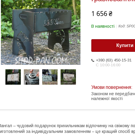
1 656 ₴
В наявності
Код:
SP0
Купити
+380 (63) 450-15-31
С 10:00-16:00
Законом не передбач
належної якості
ангал – чудовий подарунок прихильникам відпочинку на свіжому пов
иготовлений за індивідуальним замовленням – це кращий спосіб 