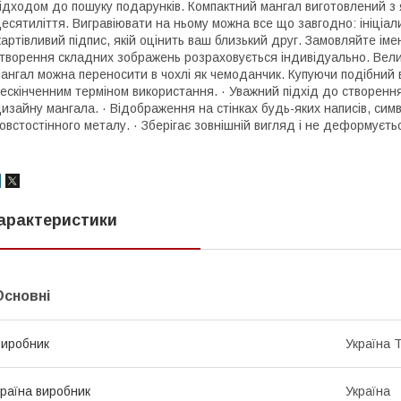
ідходом до пошуку подарунків. Компактний мангал виготовлений з 
есятиліття. Вигравіювати на ньому можна все що завгодно: ініціа
артівливий підпис, якій оцінить ваш близький друг. Замовляйте іме
творення складних зображень розраховується індивідуально. Велик
ангал можна переносити в чохлі як чемоданчик. Купуючи подібний в
ескінченним терміном використання. · Уважний підхід до створення
изайну мангала. · Відображення на стінках будь-яких написів, симво
овстостінного металу. · Зберігає зовнішній вигляд і не деформуєтьс
арактеристики
Основні
иробник
Україна 
раїна виробник
Україна