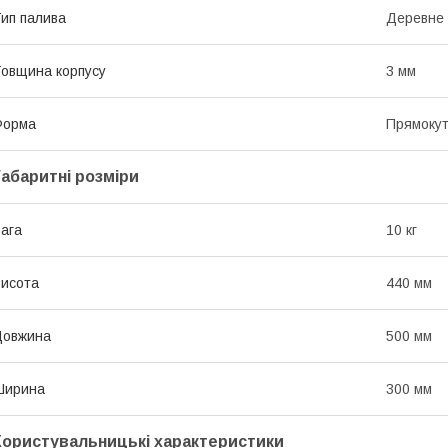
ип палива
Деревне 
овщина корпусу
3 мм
Форма
Прямоку
Габаритні розміри
ага
10 кг
исота
440 мм
Довжина
500 мм
Ширина
300 мм
Користувальницькі характеристики