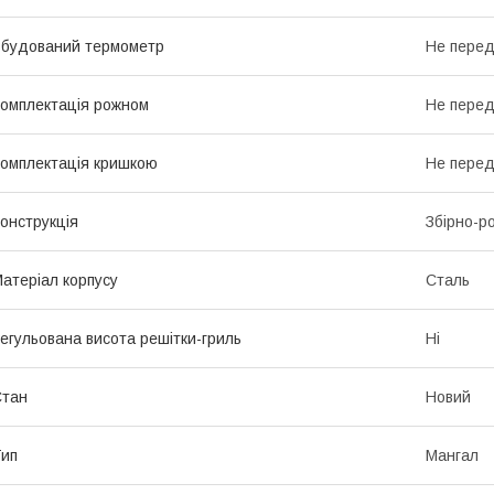
будований термометр
Не пере
омплектація рожном
Не пере
омплектація кришкою
Не пере
онструкція
Збірно-р
атеріал корпусу
Сталь
егульована висота решітки-гриль
Ні
Стан
Новий
ип
Мангал