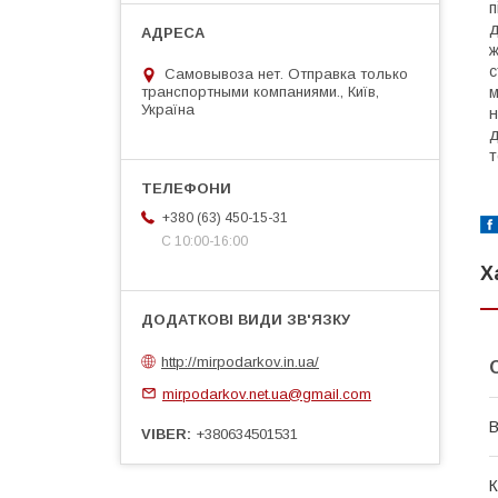
п
д
ж
с
Самовывоза нет. Отправка только
транспортными компаниями., Київ,
м
Україна
н
д
т
+380 (63) 450-15-31
С 10:00-16:00
Х
http://mirpodarkov.in.ua/
mirpodarkov.net.ua@gmail.com
В
VIBER
+380634501531
К