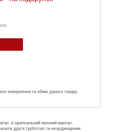
0201
ено повернення та обмін даного товару
ітрі. А оригінальний іменний мангал,
вразити друга турботою та неординарним