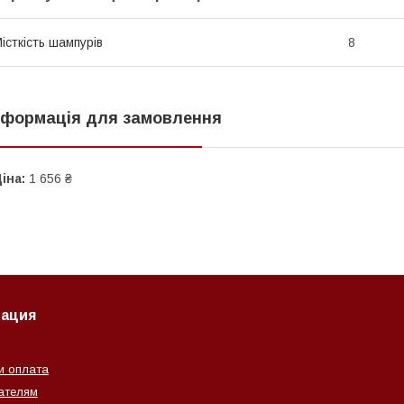
істкість шампурів
8
нформація для замовлення
іна:
1 656 ₴
ация
и оплата
ателям