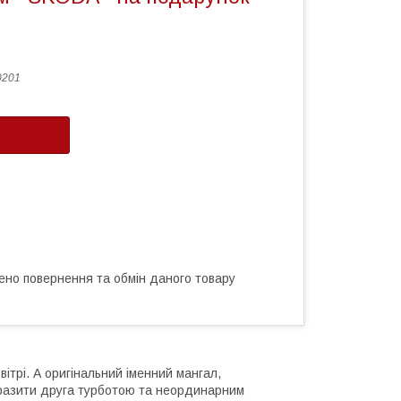
0201
ено повернення та обмін даного товару
ітрі. А оригінальний іменний мангал,
вразити друга турботою та неординарним