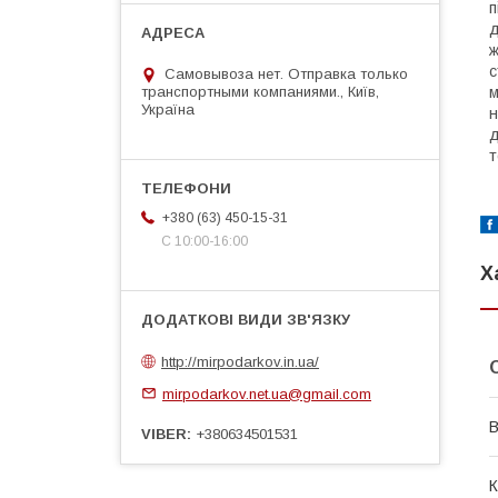
п
д
ж
с
Самовывоза нет. Отправка только
транспортными компаниями., Київ,
м
Україна
н
д
т
+380 (63) 450-15-31
С 10:00-16:00
Х
http://mirpodarkov.in.ua/
mirpodarkov.net.ua@gmail.com
В
VIBER
+380634501531
К