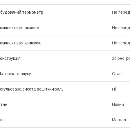
будований термометр
Не пере
омплектація рожном
Не пере
омплектація кришкою
Не пере
онструкція
Збірно-р
атеріал корпусу
Сталь
егульована висота решітки-гриль
Ні
Стан
Новий
ип
Мангал