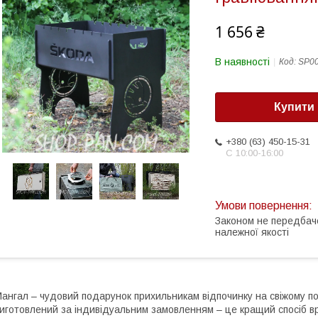
1 656 ₴
В наявності
Код:
SP0
Купити
+380 (63) 450-15-31
С 10:00-16:00
Законом не передбач
належної якості
ангал – чудовий подарунок прихильникам відпочинку на свіжому пов
иготовлений за індивідуальним замовленням – це кращий спосіб 