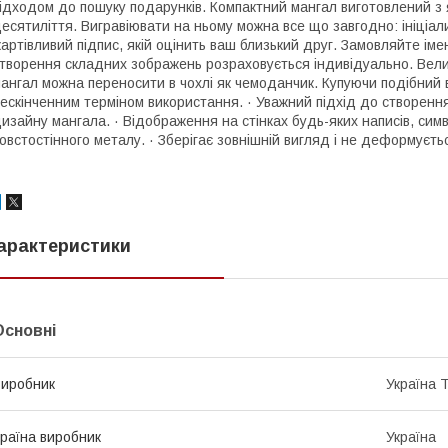
ідходом до пошуку подарунків. Компактний мангал виготовлений з 
есятиліття. Вигравіювати на ньому можна все що завгодно: ініціа
артівливий підпис, якій оцінить ваш близький друг. Замовляйте іме
творення складних зображень розраховується індивідуально. Велик
ангал можна переносити в чохлі як чемоданчик. Купуючи подібний в
ескінченним терміном використання. · Уважний підхід до створення
изайну мангала. · Відображення на стінках будь-яких написів, симво
овстостінного металу. · Зберігає зовнішній вигляд і не деформуєтьс
арактеристики
Основні
иробник
Україна 
раїна виробник
Україна