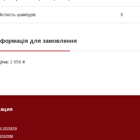
істкість шампурів
8
нформація для замовлення
іна:
1 656 ₴
ация
и оплата
ателям