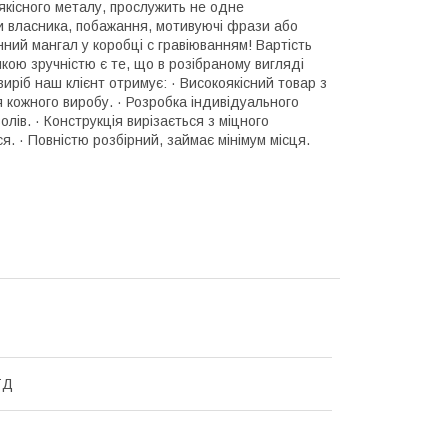
якісного металу, прослужить не одне
ли власника, побажання, мотивуючі фрази або
нний мангал у коробці с гравіюванням! Вартість
ою зручністю є те, що в розібраному вигляді
иріб наш клієнт отримує: · Високоякісний товар з
 кожного виробу. · Розробка індивідуального
лів. · Конструкція вирізається з міцного
я. · Повністю розбірний, займає мінімум місця.
ТД