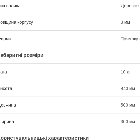
ип палива
Деревне 
овщина корпусу
3 мм
Форма
Прямоку
Габаритні розміри
ага
10 кг
исота
440 мм
Довжина
500 мм
Ширина
300 мм
Користувальницькі характеристики