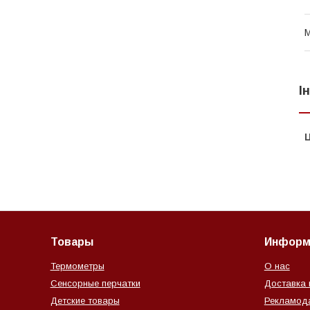
М
І
Ц
Товары
Информ
Термометры
О нас
Сенсорные перчатки
Доставка 
Детские товары
Рекламод